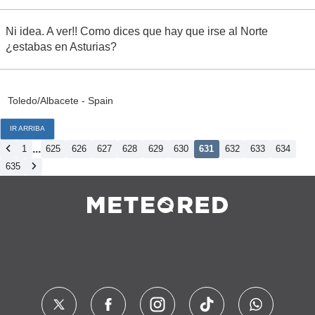
Ni idea. A ver!! Como dices que hay que irse al Norte
¿estabas en Asturias?
Toledo/Albacete - Spain
IR ARRIBA
...
1
625
626
627
628
629
630
631
632
633
634
635