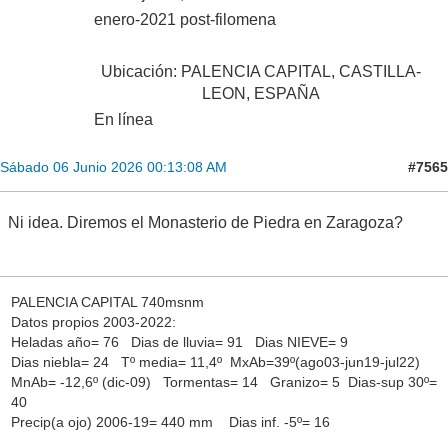
enero-2021 post-filomena
Ubicación: PALENCIA CAPITAL, CASTILLA-
LEON, ESPAÑA
En línea
#7565
Sábado 06 Junio 2026 00:13:08 AM
Ni idea. Diremos el Monasterio de Piedra en Zaragoza?
PALENCIA CAPITAL 740msnm
Datos propios 2003-2022:
Heladas año= 76 Dias de lluvia= 91 Dias NIEVE= 9
Dias niebla= 24 Tº media= 11,4º MxAb=39º(ago03-jun19-jul22)
MnAb= -12,6º (dic-09) Tormentas= 14 Granizo= 5 Dias-sup 30º=
40
Precip(a ojo) 2006-19= 440 mm Dias inf. -5º= 16