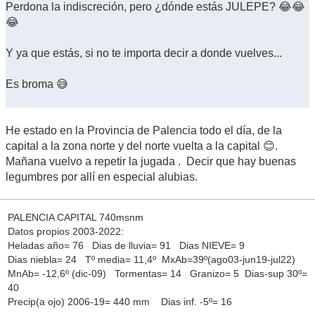
Perdona la indiscreción, pero ¿dónde estás JULEPE? 😂😂
😂
Y ya que estás, si no te importa decir a donde vuelves...
Es broma 😅
He estado en la Provincia de Palencia todo el día, de la
capital a la zona norte y del norte vuelta a la capital 😊.
Mañana vuelvo a repetir la jugada . Decir que hay buenas
legumbres por allí en especial alubias.
PALENCIA CAPITAL 740msnm
Datos propios 2003-2022:
Heladas año= 76 Dias de lluvia= 91 Dias NIEVE= 9
Dias niebla= 24 Tº media= 11,4º MxAb=39º(ago03-jun19-jul22)
MnAb= -12,6º (dic-09) Tormentas= 14 Granizo= 5 Dias-sup 30º=
40
Precip(a ojo) 2006-19= 440 mm Dias inf. -5º= 16