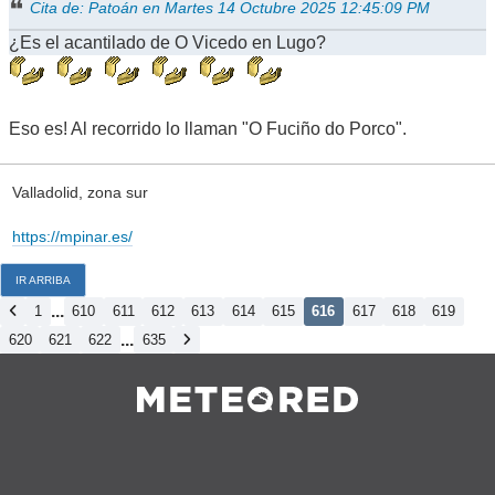
Cita de: Patoán en Martes 14 Octubre 2025 12:45:09 PM
¿Es el acantilado de O Vicedo en Lugo?
Eso es! Al recorrido lo llaman "O Fuciño do Porco".
Valladolid, zona sur
https://mpinar.es/
IR ARRIBA
...
1
610
611
612
613
614
615
616
617
618
619
...
620
621
622
635