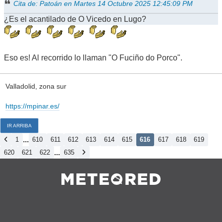
Cita de: Patoán en Martes 14 Octubre 2025 12:45:09 PM
¿Es el acantilado de O Vicedo en Lugo?
Eso es! Al recorrido lo llaman "O Fuciño do Porco".
Valladolid, zona sur
https://mpinar.es/
IR ARRIBA
...
1
610
611
612
613
614
615
616
617
618
619
...
620
621
622
635