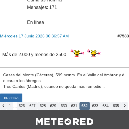
Mensajes: 171
En línea
#7583
Miércoles 17 Junio 2026 00:36:57 AM
Más de 2.000 y menos de 2500
Casas del Monte (Cáceres), 599 msnm. En el Valle del Ambroz y d
e cara a los ábregos.
Tres Cantos (Madrid), cuando no queda más remedio...
IR ARRIBA
...
1
626
627
628
629
630
631
632
633
634
635