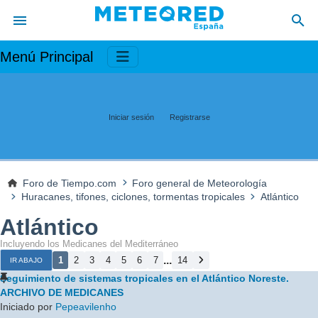
Menú Principal
Iniciar sesión
Registrarse
Foro de Tiempo.com
Foro general de Meteorología
Huracanes, tifones, ciclones, tormentas tropicales
Atlántico
Atlántico
Incluyendo los Medicanes del Mediterráneo
...
1
2
3
4
5
6
7
14
IR ABAJO
Seguimiento de sistemas tropicales en el Atlántico Noreste.
ARCHIVO DE MEDICANES
Iniciado por
Pepeavilenho