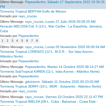
Último Mensaje:
Pepeavilenho
,
Sábado 17 Septiembre 2022 19:36:25
PM
Tormenta Tropical BERTHA Golfo de México
Iniciado por
rayo_cruces
Último Mensaje:
rayo_cruces
,
Lunes 27 Julio 2026 00:08:25 AM
Huracán MELISSA Cat. 5 (13-L. Mar Caribe - La Española, Jamaica,
Cuba
Iniciado por
Pepeavilenho
1
2
3
4
5
6
7
8
Último Mensaje:
rayo_cruces
,
Lunes 03 Noviembre 2025 05:00:54 AM
Tormenta Tropical LORENZO (12-L. M.D.R. - Sur Islas Azores -
Atlántico Norte)
Iniciado por
Pepeavilenho
Último Mensaje:
Pepeavilenho
,
Martes 14 Octubre 2025 08:14:27 AM
Tormenta SubTropical KAREN (11-L. Islas Azores - Atlántico Norte)
Iniciado por
Pepeavilenho
Último Mensaje:
gdvictorm
,
Sábado 11 Octubre 2025 00:23:03 AM
Tormenta Tropical JERRY (10-L. MDR - Sotavento - Atlántico Norte)
Iniciado por
rayo_cruces
Último Mensaje:
rayo_cruces
,
Viernes 10 Octubre 2025 22:11:47 PM
Tormenta Tropical IMELDA (09-L. Cuba - Bahamas - Costa Este -