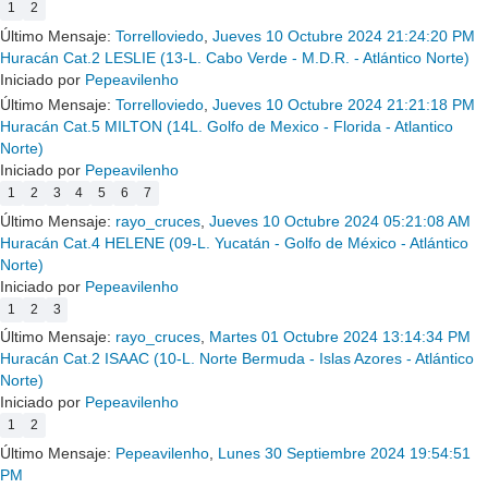
1
2
Último Mensaje:
Torrelloviedo
,
Jueves 10 Octubre 2024 21:24:20 PM
Huracán Cat.2 LESLIE (13-L. Cabo Verde - M.D.R. - Atlántico Norte)
Iniciado por
Pepeavilenho
Último Mensaje:
Torrelloviedo
,
Jueves 10 Octubre 2024 21:21:18 PM
Huracán Cat.5 MILTON (14L. Golfo de Mexico - Florida - Atlantico
Norte)
Iniciado por
Pepeavilenho
1
2
3
4
5
6
7
Último Mensaje:
rayo_cruces
,
Jueves 10 Octubre 2024 05:21:08 AM
Huracán Cat.4 HELENE (09-L. Yucatán - Golfo de México - Atlántico
Norte)
Iniciado por
Pepeavilenho
1
2
3
Último Mensaje:
rayo_cruces
,
Martes 01 Octubre 2024 13:14:34 PM
Huracán Cat.2 ISAAC (10-L. Norte Bermuda - Islas Azores - Atlántico
Norte)
Iniciado por
Pepeavilenho
1
2
Último Mensaje:
Pepeavilenho
,
Lunes 30 Septiembre 2024 19:54:51
PM