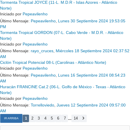
Tormenta Tropical JOYCE (11-L. M.D.R - Islas Azores - Atlántico
Norte)
Iniciado por
Pepeavilenho
Último Mensaje:
Pepeavilenho
,
Lunes 30 Septiembre 2024 19:53:05
PM
Tormenta Tropical GORDON (07-L. Cabo Verde - M.D.R. - Atlántico
Norte)
Iniciado por
Pepeavilenho
Último Mensaje:
rayo_cruces
,
Miércoles 18 Septiembre 2024 02:37:52
AM
Ciclón Tropical Potencial 08-L (Carolinas - Atlántico Norte)
Iniciado por
Pepeavilenho
Último Mensaje:
Pepeavilenho
,
Lunes 16 Septiembre 2024 08:54:23
AM
Huracán FRANCINE Cat.2 (06-L. Golfo de México - Texas - Atlántico
Norte)
Iniciado por
Pepeavilenho
Último Mensaje:
Torrelloviedo
,
Jueves 12 Septiembre 2024 09:57:00
AM
...
1
2
3
4
5
6
7
14
IR ARRIBA