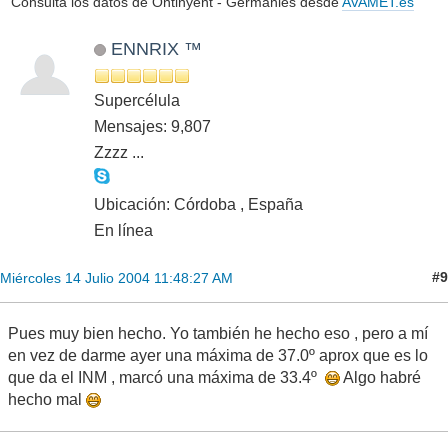
Consulta los datos de Ontinyent - Germanies desde
AVAMET.es
ENNRIX ™
Supercélula
Mensajes: 9,807
Zzzz ...
Ubicación: Córdoba , España
En línea
#9
Miércoles 14 Julio 2004 11:48:27 AM
Pues muy bien hecho. Yo también he hecho eso , pero a mí
en vez de darme ayer una máxima de 37.0º aprox que es lo
que da el INM , marcó una máxima de 33.4º
Algo habré
hecho mal