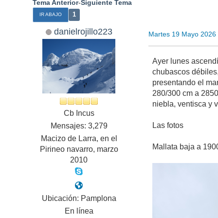
Tema Anterior
-
Siguiente Tema
1
IR ABAJO
danielrojillo223
Martes 19 Mayo 2026
Ayer lunes ascendí
chubascos débiles,
presentando el man
280/300 cm a 2850 
niebla, ventisca y
Cb Incus
Las fotos
Mensajes: 3,279
Macizo de Larra, en el
Mallata baja a 19
Pirineo navarro, marzo
2010
Ubicación: Pamplona
En línea