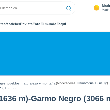
Madr
Madri
ites
Modelos
Revista
Foro
El mundo
Esquí
ajes, pueblos, naturaleza y montaña
(Moderadores:
Nambroque
,
Punsuly
)
), 18/05/26
(1636 m)-Garmo Negro (3066 m