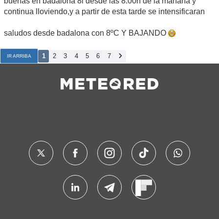
buenas en badalona 8l desde las 8:00h de la mañana y
continua lloviendo,y a partir de esta tarde se intensificaran
saludos desde badalona con 8ºC Y BAJANDO
1
2
3
4
5
6
7
IR ARRIBA