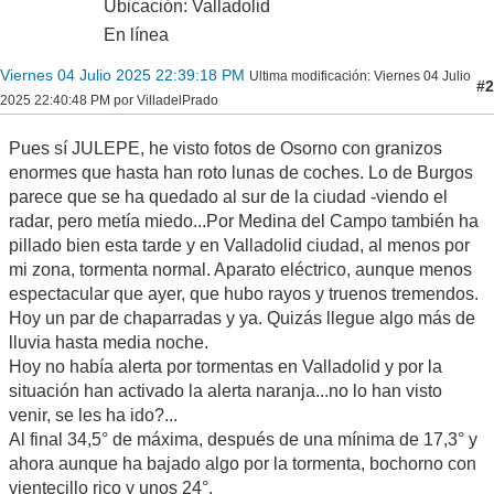
Ubicación: Valladolid
En línea
Viernes 04 Julio 2025 22:39:18 PM
Ultima modificación
: Viernes 04 Julio
#2
2025 22:40:48 PM por VilladelPrado
Pues sí JULEPE, he visto fotos de Osorno con granizos
enormes que hasta han roto lunas de coches. Lo de Burgos
parece que se ha quedado al sur de la ciudad -viendo el
radar, pero metía miedo...Por Medina del Campo también ha
pillado bien esta tarde y en Valladolid ciudad, al menos por
mi zona, tormenta normal. Aparato eléctrico, aunque menos
espectacular que ayer, que hubo rayos y truenos tremendos.
Hoy un par de chaparradas y ya. Quizás llegue algo más de
lluvia hasta media noche.
Hoy no había alerta por tormentas en Valladolid y por la
situación han activado la alerta naranja...no lo han visto
venir, se les ha ido?...
Al final 34,5° de máxima, después de una mínima de 17,3° y
ahora aunque ha bajado algo por la tormenta, bochorno con
vientecillo rico y unos 24°.