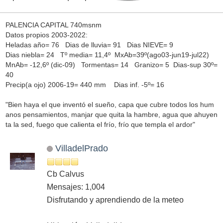
PALENCIA CAPITAL 740msnm
Datos propios 2003-2022:
Heladas año= 76 Dias de lluvia= 91 Dias NIEVE= 9
Dias niebla= 24 Tº media= 11,4º MxAb=39º(ago03-jun19-jul22)
MnAb= -12,6º (dic-09) Tormentas= 14 Granizo= 5 Dias-sup 30º=
40
Precip(a ojo) 2006-19= 440 mm Dias inf. -5º= 16
"Bien haya el que inventó el sueño, capa que cubre todos los hum
anos pensamientos, manjar que quita la hambre, agua que ahuyen
ta la sed, fuego que calienta el frío, frío que templa el ardor"
VilladelPrado
Cb Calvus
Mensajes: 1,004
Disfrutando y aprendiendo de la meteo