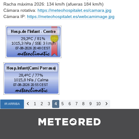
Racha máxima 2026: 134 km/h (afueras 184 km/h)
Cámara rotativa:
https://meteohospitalet.es/camara.jpg
Cámara IP:
https://meteohospitalet.es/webcamimage.jpg
1
2
3
4
5
6
7
8
9
10
IR ARRIBA