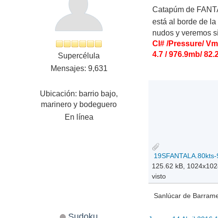
Catapúm de FANTALA
está al borde de l
nudos y veremos s
CI# /Pressure/ V
4.7 / 976.9mb/ 82.
Supercélula
Mensajes: 9,631
Ubicación: barrio bajo,
marinero y bodeguero
En línea
125.62 kB, 1024x10
visto
Sanlúcar de Barramed
Sudoku