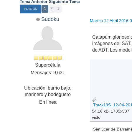
Tema Anterior
-
Siguiente Tema
1
2
IR ABAJO
Sudoku
Martes 12 Abril 2016 
Catapúm glorioso 
imágenes del SAT. 
de ADT. Los modelo
Supercélula
Mensajes: 9,631
Ubicación: barrio bajo,
marinero y bodeguero
En línea
Track19S_12-04-201
54.18 kB, 1735x937
visto
Sanlúcar de Barramed