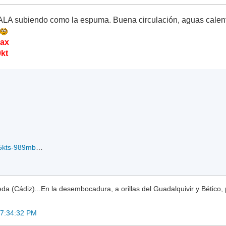
 subiendo como la espuma. Buena circulación, aguas calentita
.
max
0kt
IR.19S.FANTALA_.45kts-989mb-130S-708E_12-04-2016.jpg
a (Cádiz)...En la desembocadura, a orillas del Guadalquivir y Bético, 
17:34:32 PM