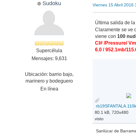
Sudoku
Viernes 15 Abril 2016
Última salida de l
Claramente se ve 
viene con
100 nu
CI# /Pressure/ V
6.0 / 952.1mb/115.
Supercélula
Mensajes: 9,631
Ubicación: barrio bajo,
marinero y bodeguero
En línea
80.1 kB, 720x480
visto
Sanlúcar de Barramed