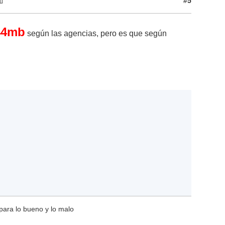
#5
ku
44mb
según las agencias, pero es que según
para lo bueno y lo malo