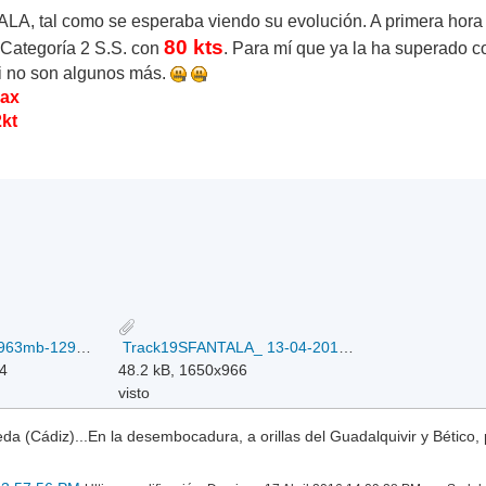
, tal como se esperaba viendo su evolución. A primera hora ya
80 kts
a Categoría 2 S.S. con
. Para mí que ya la ha superado c
i no son algunos más.
max
2kt
19SFANTALA.80kts-963mb-129S-667E_13-04-2016.jpg
Track19SFANTALA_ 13-04-2016.gif
24
48.2 kB, 1650x966
visto
a (Cádiz)...En la desembocadura, a orillas del Guadalquivir y Bético, 