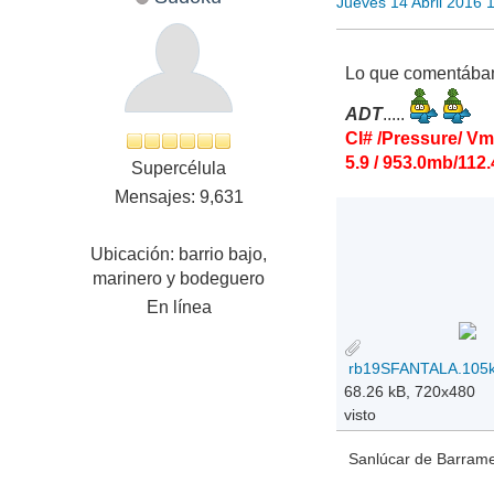
Jueves 14 Abril 2016 
Lo que comentába
ADT
.....
CI# /Pressure/ V
5.9 / 953.0mb/112.
Supercélula
Mensajes: 9,631
Ubicación: barrio bajo,
marinero y bodeguero
En línea
68.26 kB, 720x480
visto
Sanlúcar de Barramed