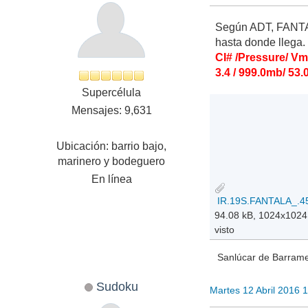
Según ADT, FANTALA
hasta donde llega
CI# /Pressure/ V
3.4 / 999.0mb/ 53.
Supercélula
Mensajes: 9,631
Ubicación: barrio bajo,
marinero y bodeguero
En línea
94.08 kB, 1024x1024
visto
Sanlúcar de Barramed
Sudoku
Martes 12 Abril 2016 