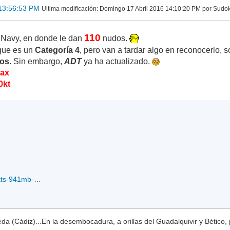
 13:56:53 PM
Ultima modificación
: Domingo 17 Abril 2016 14:10:20 PM por Sudo
110
a Navy, en donde le dan
nudos.
que es un
Categoría 4
, pero van a tardar algo en reconocerlo, 
dos
. Sin embargo,
ADT
ya ha actualizado.
max
0kt
rb19SFANTALA.110kts-941mb-123S-588E_15-04-2016.gif
a (Cádiz)...En la desembocadura, a orillas del Guadalquivir y Bético, 