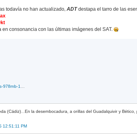
as todavía no han actualizado,
ADT
destapa el tarro de las ese
max
0kt
va en consonancia con las últimas imágenes del SAT.
rb19SFANTALA.60kts-978mb-132S-689E_12-04-2016.gif
a (Cádiz)...En la desembocadura, a orillas del Guadalquivir y Bético, 
16 12:51:11 PM