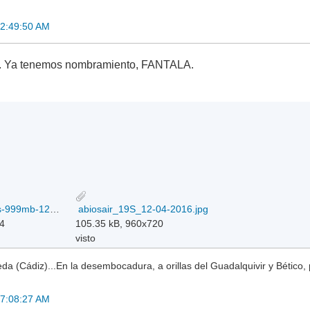
02:49:50 AM
o. Ya tenemos nombramiento, FANTALA.
bw9SFANTALA.35kts-999mb-129S-714E_12-04-2016.jpg
abiosair_19S_12-04-2016.jpg
24
105.35 kB, 960x720
visto
a (Cádiz)...En la desembocadura, a orillas del Guadalquivir y Bético, 
07:08:27 AM