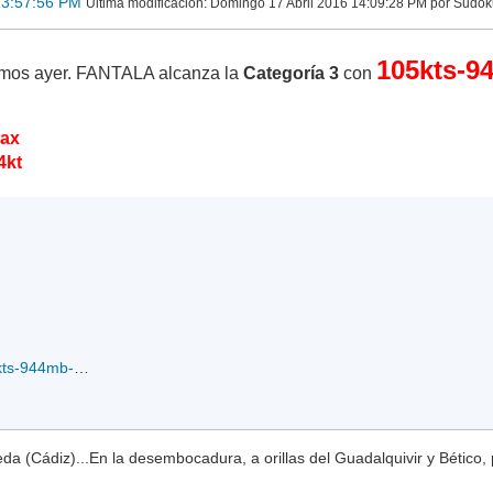
13:57:56 PM
Ultima modificación
: Domingo 17 Abril 2016 14:09:28 PM por Sudo
105kts-9
mos ayer. FANTALA alcanza la
Categoría 3
con
max
4kt
rb19SFANTALA.105kts-944mb-125S-634E_14-04-2016.gif
a (Cádiz)...En la desembocadura, a orillas del Guadalquivir y Bético, 