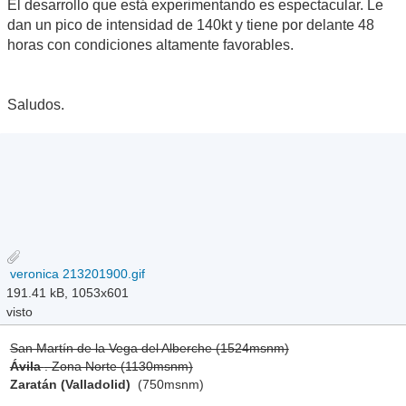
El desarrollo que está experimentando es espectacular. Le
dan un pico de intensidad de 140kt y tiene por delante 48
horas con condiciones altamente favorables.
Saludos.
veronica 213201900.gif
191.41 kB, 1053x601
visto
San Martín de la Vega del Alberche (1524msnm)
Ávila
. Zona Norte (1130msnm)
Zaratán (Valladolid)
(750msnm)