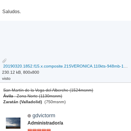
Saludos.
20190320.1852.f15.x.composite.21SVERONICA.110kts-948mb-159S-1176E.077pc.jpg
230.12 kB, 800x800
visto
San Martín de la Vega del Alberche (1524msnm)
Ávila
. Zona Norte (1130msnm)
Zaratán (Valladolid)
(750msnm)
gdvictorm
Administrador/a