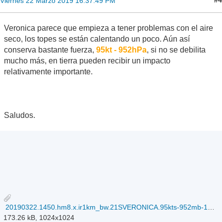
#4
Viernes 22 Marzo 2019 16:37:49 PM
Veronica parece que empieza a tener problemas con el aire
seco, los topes se están calentando un poco. Aún así
conserva bastante fuerza,
95kt - 952hPa
, si no se debilita
mucho más, en tierra pueden recibir un impacto
relativamente importante.
Saludos.
20190322.1450.hm8.x.ir1km_bw.21SVERONICA.95kts-952mb-181S-1168E.100pc.jpg
173.26 kB, 1024x1024