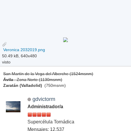
Veronica 2032019.png
50.49 kB, 640x480
visto
San Martín de la Vega del Alberche (1524msnm)
Ávila
. Zona Norte (1130msnm)
Zaratán (Valladolid)
(750msnm)
gdvictorm
Administrador/a
Supercélula Tornádica
Mensajes: 12,537