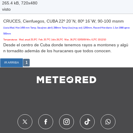
265.4 kB, 720x480
visto
CRUCES, Cienfuegos, CUBA 22º 20`N; 80º 16`W; 90-100 msnm
Lluvia Med. Hist 1456 mm Temp. Seca(nov-abril) 288mm Temp Lluv.(may-oct) 1200mm, Record Hist diario: 1 Jun 1988 aprox
500mm
Temperaturas Med. anual 25.3ºC Feb. 20.7ºC Julio 28.2ºC Max. 36.2ºC 02/05/09 Min. 6.2ºC 15/12/10
Desde el centro de Cuba donde tenemos rayos a montones y algú
n tornadito además de los huracanes que todos conocen.
1
IR ARRIBA