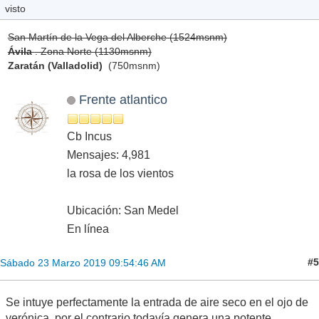
visto
San Martín de la Vega del Alberche (1524msnm)
Ávila
. Zona Norte (1130msnm)
Zaratán (Valladolid)
(750msnm)
Frente atlantico
Cb Incus
Mensajes: 4,981
la rosa de los vientos
Ubicación: San Medel
En línea
#5
Sábado 23 Marzo 2019 09:54:46 AM
Se intuye perfectamente la entrada de aire seco en el ojo de
verónica, por el contrario todavía genera una potente