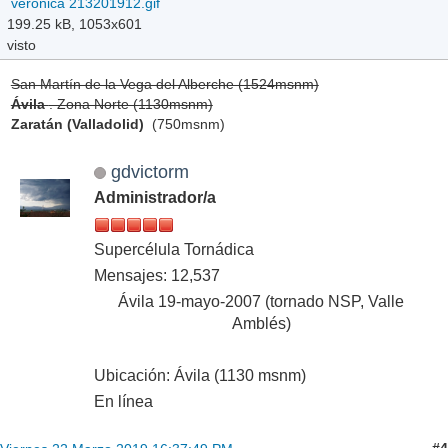
veronica 213201912.gif
199.25 kB, 1053x601
visto
San Martín de la Vega del Alberche (1524msnm)
Ávila
. Zona Norte (1130msnm)
Zaratán (Valladolid)
(750msnm)
gdvictorm
Administrador/a
Supercélula Tornádica
Mensajes: 12,537
Ávila 19-mayo-2007 (tornado NSP, Valle
Amblés)
Ubicación: Ávila (1130 msnm)
En línea