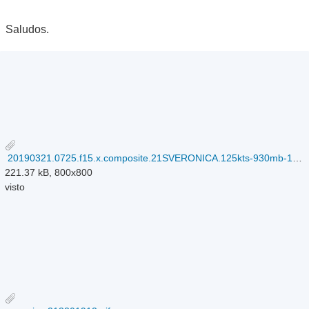
Saludos.
20190321.0725.f15.x.composite.21SVERONICA.125kts-930mb-168S-1174E.089pc.jpg
221.37 kB, 800x800
visto