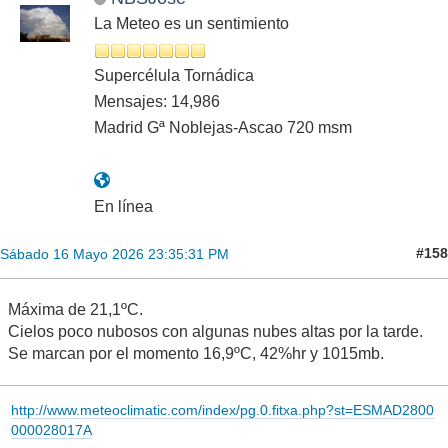
La Meteo es un sentimiento
Supercélula Tornádica
Mensajes: 14,986
Madrid Gª Noblejas-Ascao 720 msm
En línea
#158
Sábado 16 Mayo 2026 23:35:31 PM
Máxima de 21,1ºC.
Cielos poco nubosos con algunas nubes altas por la tarde.
Se marcan por el momento 16,9ºC, 42%hr y 1015mb.
http://www.meteoclimatic.com/index/pg.0.fitxa.php?st=ESMAD2800
000028017A