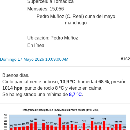
Supercélula Tornádica
Mensajes: 15,056
Pedro Muñoz (C. Real) cuna del mayo
manchego
Ubicación: Pedro Muñoz
En línea
#162
Domingo 17 Mayo 2026 10:09:00 AM
Buenos días.
Cielo parcialmente nuboso,
13,9 ºC
, humedad
68 %
, presión
1014 hpa
, punto de rocío
8 ºC
y viento en calma.
Se ha registrado una mínima de
8,7 ºC
.