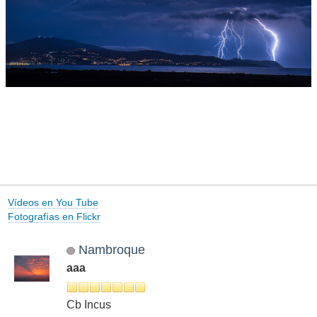
Vídeos en You Tube
Fotografías en Flickr
Nambroque
aaa
Cb Incus