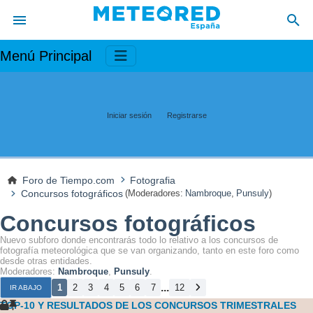
Menú Principal
Iniciar sesión
Registrarse
Foro de Tiempo.com
Fotografia
Concursos fotográficos
(Moderadores:
Nambroque
,
Punsuly
)
Concursos fotográficos
Nuevo subforo donde encontrarás todo lo relativo a los concursos de
fotografía meteorológica que se van organizando, tanto en este foro como
desde otras entidades.
Moderadores:
Nambroque
,
Punsuly
.
...
1
2
3
4
5
6
7
12
IR ABAJO
TOP-10 Y RESULTADOS DE LOS CONCURSOS TRIMESTRALES