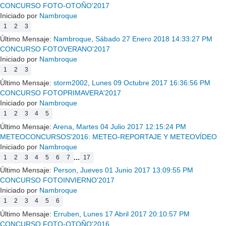
CONCURSO FOTO-OTOÑO'2017
Iniciado por
Nambroque
1
2
3
Último Mensaje:
Nambroque
,
Sábado 27 Enero 2018 14:33:27 PM
CONCURSO FOTOVERANO'2017
Iniciado por
Nambroque
1
2
3
Último Mensaje:
storm2002
,
Lunes 09 Octubre 2017 16:36:56 PM
CONCURSO FOTOPRIMAVERA'2017
Iniciado por
Nambroque
1
2
3
4
5
Último Mensaje:
Arena
,
Martes 04 Julio 2017 12:15:24 PM
METEOCONCURSOS'2016: METEO-REPORTAJE Y METEOVÍDEO
Iniciado por
Nambroque
...
1
2
3
4
5
6
7
17
Último Mensaje:
Person
,
Jueves 01 Junio 2017 13:09:55 PM
CONCURSO FOTOINVIERNO'2017
Iniciado por
Nambroque
1
2
3
4
5
6
Último Mensaje:
Erruben
,
Lunes 17 Abril 2017 20:10:57 PM
CONCURSO FOTO-OTOÑO'2016