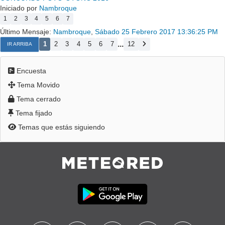
Iniciado por
Nambroque
1
2
3
4
5
6
7
Último Mensaje:
Nambroque
,
Sábado 25 Febrero 2017 13:36:25 PM
...
1
2
3
4
5
6
7
12
IR ARRIBA
Encuesta
Tema Movido
Tema cerrado
Tema fijado
Temas que estás siguiendo