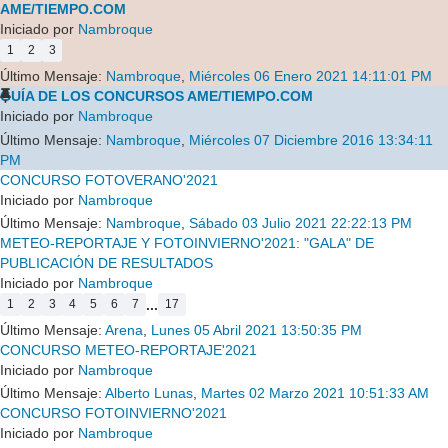
AME/TIEMPO.COM
Iniciado por
Nambroque
1
2
3
Último Mensaje:
Nambroque
,
Miércoles 06 Enero 2021 14:11:01 PM
GUÍA DE LOS CONCURSOS AME/TIEMPO.COM
Iniciado por
Nambroque
Último Mensaje:
Nambroque
,
Miércoles 07 Diciembre 2016 13:34:11
PM
CONCURSO FOTOVERANO'2021
Iniciado por
Nambroque
Último Mensaje:
Nambroque
,
Sábado 03 Julio 2021 22:22:13 PM
METEO-REPORTAJE Y FOTOINVIERNO'2021: "GALA" DE
PUBLICACIÓN DE RESULTADOS
Iniciado por
Nambroque
...
1
2
3
4
5
6
7
17
Último Mensaje:
Arena
,
Lunes 05 Abril 2021 13:50:35 PM
CONCURSO METEO-REPORTAJE'2021
Iniciado por
Nambroque
Último Mensaje:
Alberto Lunas
,
Martes 02 Marzo 2021 10:51:33 AM
CONCURSO FOTOINVIERNO'2021
Iniciado por
Nambroque