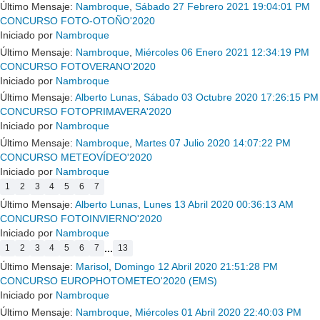
Último Mensaje:
Nambroque
,
Sábado 27 Febrero 2021 19:04:01 PM
CONCURSO FOTO-OTOÑO'2020
Iniciado por
Nambroque
Último Mensaje:
Nambroque
,
Miércoles 06 Enero 2021 12:34:19 PM
CONCURSO FOTOVERANO'2020
Iniciado por
Nambroque
Último Mensaje:
Alberto Lunas
,
Sábado 03 Octubre 2020 17:26:15 PM
CONCURSO FOTOPRIMAVERA'2020
Iniciado por
Nambroque
Último Mensaje:
Nambroque
,
Martes 07 Julio 2020 14:07:22 PM
CONCURSO METEOVÍDEO'2020
Iniciado por
Nambroque
1
2
3
4
5
6
7
Último Mensaje:
Alberto Lunas
,
Lunes 13 Abril 2020 00:36:13 AM
CONCURSO FOTOINVIERNO'2020
Iniciado por
Nambroque
...
1
2
3
4
5
6
7
13
Último Mensaje:
Marisol
,
Domingo 12 Abril 2020 21:51:28 PM
CONCURSO EUROPHOTOMETEO'2020 (EMS)
Iniciado por
Nambroque
Último Mensaje:
Nambroque
,
Miércoles 01 Abril 2020 22:40:03 PM