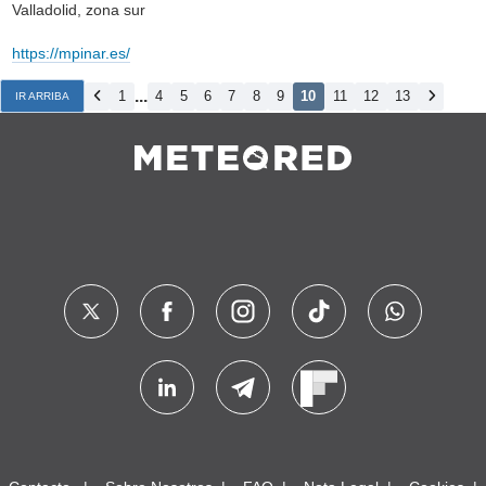
Valladolid, zona sur
https://mpinar.es/
...
1
4
5
6
7
8
9
10
11
12
13
IR ARRIBA