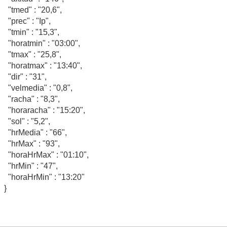
"tmed" : "20,6",
"prec" : "Ip",
"tmin" : "15,3",
"horatmin" : "03:00",
"tmax" : "25,8",
"horatmax" : "13:40",
"dir" : "31",
"velmedia" : "0,8",
"racha" : "8,3",
"horaracha" : "15:20",
"sol" : "5,2",
"hrMedia" : "66",
"hrMax" : "93",
"horaHrMax" : "01:10",
"hrMin" : "47",
"horaHrMin" : "13:20"
}