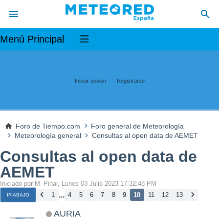
Menú Principal
Iniciar sesión
Registrarse
Foro de Tiempo.com
Foro general de Meteorología
Meteorología general
Consultas al open data de AEMET
Consultas al open data de
AEMET
Iniciado por M_Pinar, Lunes 03 Julio 2023 17:32:48 PM
...
1
4
5
6
7
8
9
10
11
12
13
IR ABAJO
AURIA