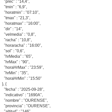
"prec" : "14,4",
"tmin" : "6,9",
"horatmin" : "07:10",
"tmax" : "21,3",
"horatmax" : "16:00",
"dir" : "14",
"velmedia" : "0,8",
"racha" : "10,8",
"horaracha" : "16:00",
"sol" : "0,6",
"hrMedia" : "65",
"hrMax" : "90",
"horaHrMax" : "23:59",
"hrMin" : "35",
"horaHrMin" : "15:50"
}, {
"fecha" : "2025-09-28",
"indicativo" : "1690A",
"nombre" : "OURENSE",
"provincia" : "OURENSE",
"altitud" : "146",