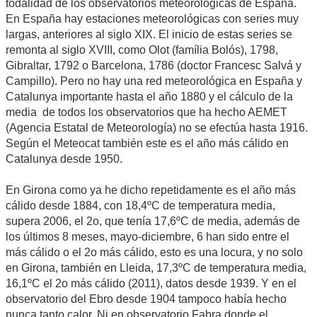
todalidad de los observatorios meteorológicas de España.
En España hay estaciones meteorológicas con series muy
largas, anteriores al siglo XIX. El inicio de estas series se
remonta al siglo XVIII, como Olot (família Bolós), 1798,
Gibraltar, 1792 o Barcelona, 1786 (doctor Francesc Salvá y
Campillo). Pero no hay una red meteorológica en España y
Catalunya importante hasta el año 1880 y el cálculo de la
media de todos los observatorios que ha hecho AEMET
(Agencia Estatal de Meteorología) no se efectúa hasta 1916.
Según el Meteocat también este es el año más cálido en
Catalunya desde 1950.
En Girona como ya he dicho repetidamente es el año más
cálido desde 1884, con 18,4ºC de temperatura media,
supera 2006, el 2o, que tenía 17,6ºC de media, además de
los últimos 8 meses, mayo-diciembre, 6 han sido entre el
más cálido o el 2o más cálido, esto es una locura, y no solo
en Girona, también en Lleida, 17,3ºC de temperatura media,
16,1ºC el 2o más cálido (2011), datos desde 1939. Y en el
observatorio del Ebro desde 1904 tampoco había hecho
nunca tanto calor. Ni en observatorio Fabra donde el