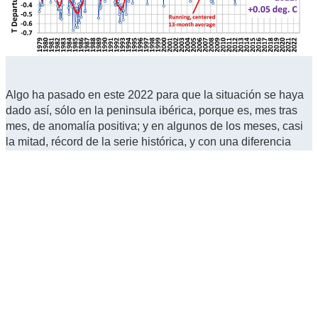
Algo ha pasado en este 2022 para que la situación se haya
dado así, sólo en la peninsula ibérica, porque es, mes tras
mes, de anomalía positiva; y en algunos de los meses, casi
la mitad, récord de la serie histórica, y con una diferencia
exagerada
Me da que 2023 va a seguir el mismo camino
No, no solo en Iberia. En general, ha sido anormalmente
cálido en toda Europa.
Zona "Aguas Vivas" de Guadalajara capital, a unos 710 msnm.
Algunos fines de semana en Cehegín, noroeste murciano, a unos