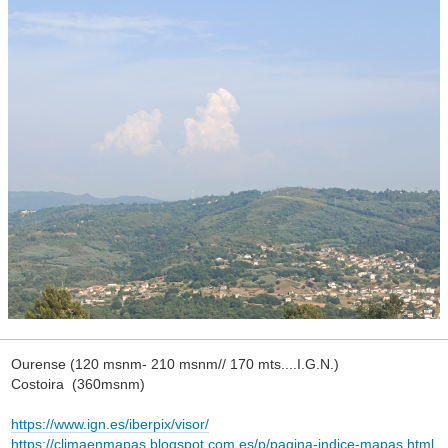
Ourense (120 msnm- 210 msnm// 170 mts....I.G.N.)
Costoira (360msnm)
https://www.ign.es/iberpix/visor/
https://climaenmapas.blogspot.com.es/p/pagina-indice-mapas.html