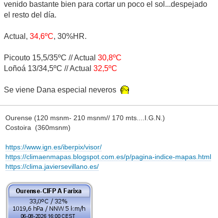
venido bastante bien para cortar un poco el sol...despejado
el resto del día.
Actual,
34,6ºC
, 30%HR.
Picouto 15,5/35ºC // Actual
30,8ºC
Loñoá 13/34,5ºC // Actual
32,5ºC
Se viene Dana especial neveros
Ourense (120 msnm- 210 msnm// 170 mts....I.G.N.)
Costoira (360msnm)
https://www.ign.es/iberpix/visor/
https://climaenmapas.blogspot.com.es/p/pagina-indice-mapas.html
https://clima.javiersevillano.es/