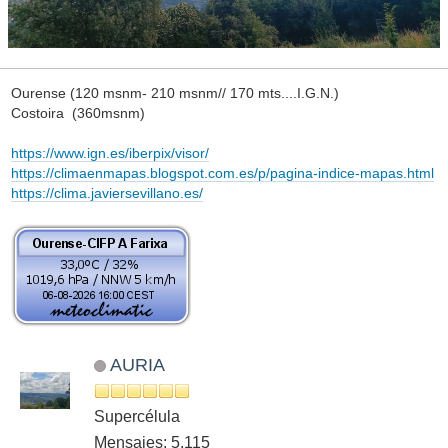
Ourense (120 msnm- 210 msnm// 170 mts....I.G.N.)
Costoira (360msnm)
https://www.ign.es/iberpix/visor/
https://climaenmapas.blogspot.com.es/p/pagina-indice-mapas.html
https://clima.javiersevillano.es/
AURIA
Supercélula
Mensajes: 5,115