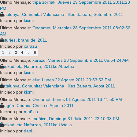
Último Mensaje:
tripa zorriak
,
Jueves 29 Septiembre 2011 20:11:28
PM
Catalunya, Comunitat Valenciana i Illes Balears, Setembre 2011
Iniciado por
kixmi
Último Mensaje:
Ondamet
,
Miércoles 28 Septiembre 2011 08:02:56
AM
Asturies, branu del 2011
Iniciado por
xarazu
1
2
3
4
5
6
Último Mensaje:
xarazu
,
Viernes 23 Septiembre 2011 05:54:24 AM
Euskadi eta Nafarroa, 2011ko Abuztua
Iniciado por
kixmi
Último Mensaje:
elur
,
Lunes 22 Agosto 2011 20:53:52 PM
Catalunya, Comunitat Valenciana i Illes Balears, Agost 2011
Iniciado por
kixmi
Último Mensaje:
Ondamet
,
Lunes 01 Agosto 2011 13:41:50 PM
Aragón: Chunio, Chulio e Agosto 2011
Iniciado por
mañico
Último Mensaje:
mañico
,
Domingo 31 Julio 2011 22:10:38 PM
Euskadi eta Nafarroa, 2011ko Uztaila
Iniciado por
dani...