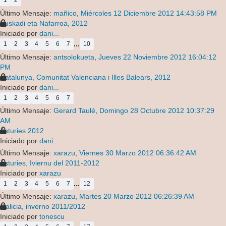
1
2
Último Mensaje:
mañico
,
Miércoles 12 Diciembre 2012 14:43:58 PM
Euskadi eta Nafarroa, 2012
Iniciado por
dani...
...
1
2
3
4
5
6
7
10
Último Mensaje:
antsolokueta
,
Jueves 22 Noviembre 2012 16:04:12
PM
Catalunya, Comunitat Valenciana i Illes Balears, 2012
Iniciado por
dani...
1
2
3
4
5
6
7
Último Mensaje:
Gerard Taulé
,
Domingo 28 Octubre 2012 10:37:29
AM
Asturies 2012
Iniciado por
dani...
Último Mensaje:
xarazu
,
Viernes 30 Marzo 2012 06:36:42 AM
Asturies, Iviernu del 2011-2012
Iniciado por
xarazu
...
1
2
3
4
5
6
7
12
Último Mensaje:
xarazu
,
Martes 20 Marzo 2012 06:26:39 AM
Galicia, inverno 2011/2012
Iniciado por
tonescu