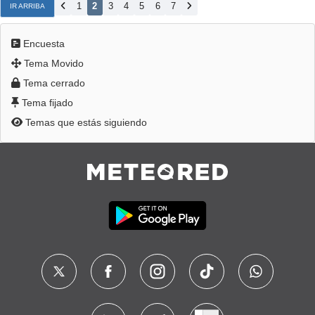
1
2
3
4
5
6
7
IR ARRIBA
Encuesta
Tema Movido
Tema cerrado
Tema fijado
Temas que estás siguiendo