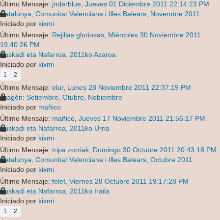
Último Mensaje:
jnderblue
,
Jueves 01 Diciembre 2011 22:14:23 PM
Catalunya, Comunitat Valenciana i Illes Balears, Novembre 2011
Iniciado por
kixmi
Último Mensaje:
Rejillas gloriosas
,
Miércoles 30 Noviembre 2011
19:40:26 PM
Euskadi eta Nafarroa, 2011ko Azaroa
Iniciado por
kixmi
1
2
Último Mensaje:
elur
,
Lunes 28 Noviembre 2011 22:37:19 PM
Aragón: Setiembre, Otubre, Nobiembre
Iniciado por
mañico
Último Mensaje:
mañico
,
Jueves 17 Noviembre 2011 21:56:17 PM
Euskadi eta Nafarroa, 2011ko Urria
Iniciado por
kixmi
Último Mensaje:
tripa zorriak
,
Domingo 30 Octubre 2011 20:43:18 PM
Catalunya, Comunitat Valenciana i Illes Balears, Octubre 2011
Iniciado por
kixmi
Último Mensaje:
felet
,
Viernes 28 Octubre 2011 19:17:28 PM
Euskadi eta Nafarroa, 2011ko Iraila
Iniciado por
kixmi
1
2