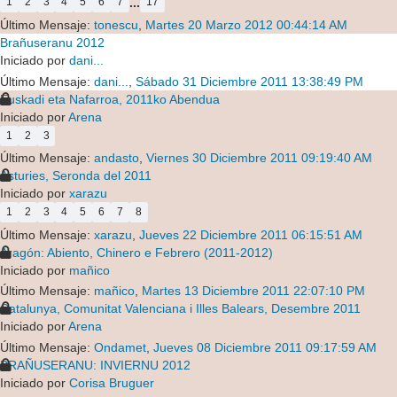
...
1
2
3
4
5
6
7
17
Último Mensaje:
tonescu
,
Martes 20 Marzo 2012 00:44:14 AM
Brañuseranu 2012
Iniciado por
dani...
Último Mensaje:
dani...
,
Sábado 31 Diciembre 2011 13:38:49 PM
Euskadi eta Nafarroa, 2011ko Abendua
Iniciado por
Arena
1
2
3
Último Mensaje:
andasto
,
Viernes 30 Diciembre 2011 09:19:40 AM
Asturies, Seronda del 2011
Iniciado por
xarazu
1
2
3
4
5
6
7
8
Último Mensaje:
xarazu
,
Jueves 22 Diciembre 2011 06:15:51 AM
Aragón: Abiento, Chinero e Febrero (2011-2012)
Iniciado por
mañico
Último Mensaje:
mañico
,
Martes 13 Diciembre 2011 22:07:10 PM
Catalunya, Comunitat Valenciana i Illes Balears, Desembre 2011
Iniciado por
Arena
Último Mensaje:
Ondamet
,
Jueves 08 Diciembre 2011 09:17:59 AM
BRAÑUSERANU: INVIERNU 2012
Iniciado por
Corisa Bruguer