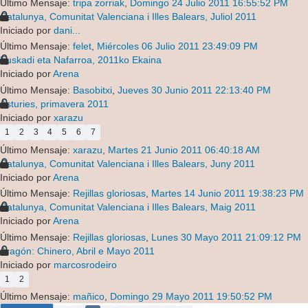
Último Mensaje:
tripa zorriak
,
Domingo 24 Julio 2011 16:55:52 PM
Catalunya, Comunitat Valenciana i Illes Balears, Juliol 2011
Iniciado por
dani...
Último Mensaje:
felet
,
Miércoles 06 Julio 2011 23:49:09 PM
Euskadi eta Nafarroa, 2011ko Ekaina
Iniciado por
Arena
Último Mensaje:
Basobitxi
,
Jueves 30 Junio 2011 22:13:40 PM
Asturies, primavera 2011
Iniciado por
xarazu
1
2
3
4
5
6
7
Último Mensaje:
xarazu
,
Martes 21 Junio 2011 06:40:18 AM
Catalunya, Comunitat Valenciana i Illes Balears, Juny 2011
Iniciado por
Arena
Último Mensaje:
Rejillas gloriosas
,
Martes 14 Junio 2011 19:38:23 PM
Catalunya, Comunitat Valenciana i Illes Balears, Maig 2011
Iniciado por
Arena
Último Mensaje:
Rejillas gloriosas
,
Lunes 30 Mayo 2011 21:09:12 PM
Aragón: Chinero, Abril e Mayo 2011
Iniciado por
marcosrodeiro
1
2
Último Mensaje:
mañico
,
Domingo 29 Mayo 2011 19:50:52 PM