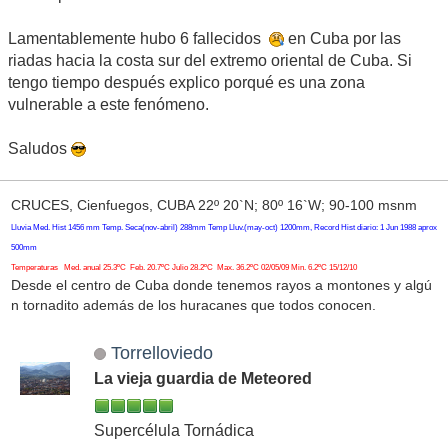
Lamentablemente hubo 6 fallecidos
en Cuba por las
riadas hacia la costa sur del extremo oriental de Cuba. Si
tengo tiempo después explico porqué es una zona
vulnerable a este fenómeno.
Saludos
CRUCES, Cienfuegos, CUBA 22º 20`N; 80º 16`W; 90-100 msnm
Lluvia Med. Hist 1456 mm Temp. Seca(nov-abril) 288mm Temp Lluv.(may-oct) 1200mm, Record Hist diario: 1 Jun 1988 aprox
500mm
Temperaturas Med. anual 25.3ºC Feb. 20.7ºC Julio 28.2ºC Max. 36.2ºC 02/05/09 Min. 6.2ºC 15/12/10
Desde el centro de Cuba donde tenemos rayos a montones y algú
n tornadito además de los huracanes que todos conocen.
Torrelloviedo
La vieja guardia de Meteored
Supercélula Tornádica