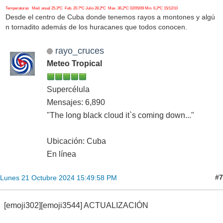
Temperaturas Med. anual 25.3ºC Feb. 20.7ºC Julio 28.2ºC Max. 36.2ºC 02/05/09 Min. 6.2ºC 15/12/10
Desde el centro de Cuba donde tenemos rayos a montones y algú
n tornadito además de los huracanes que todos conocen.
rayo_cruces
Meteo Tropical
Supercélula
Mensajes: 6,890
"The long black cloud it`s coming down..."
Ubicación: Cuba
En línea
#7
Lunes 21 Octubre 2024 15:49:58 PM
[emoji302][emoji3544] ACTUALIZACIÓN