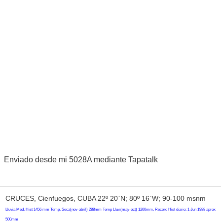
Enviado desde mi 5028A mediante Tapatalk
CRUCES, Cienfuegos, CUBA 22º 20`N; 80º 16`W; 90-100 msnm
Lluvia Med. Hist 1456 mm Temp. Seca(nov-abril) 288mm Temp Lluv.(may-oct) 1200mm, Record Hist diario: 1 Jun 1988 aprox
500mm