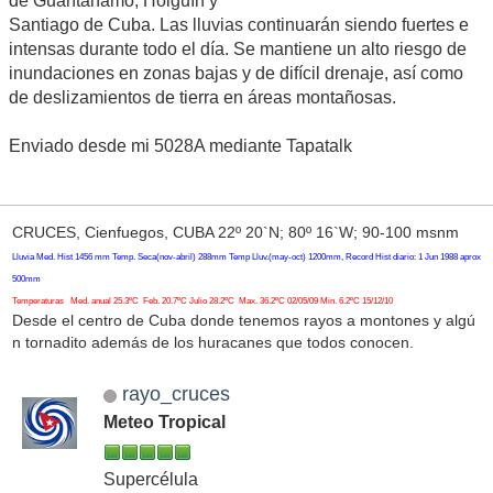
de Guantánamo, Holguín y
Santiago de Cuba. Las lluvias continuarán siendo fuertes e
intensas durante todo el día. Se mantiene un alto riesgo de
inundaciones en zonas bajas y de difícil drenaje, así como
de deslizamientos de tierra en áreas montañosas.
Enviado desde mi 5028A mediante Tapatalk
CRUCES, Cienfuegos, CUBA 22º 20`N; 80º 16`W; 90-100 msnm
Lluvia Med. Hist 1456 mm Temp. Seca(nov-abril) 288mm Temp Lluv.(may-oct) 1200mm, Record Hist diario: 1 Jun 1988 aprox
500mm
Temperaturas Med. anual 25.3ºC Feb. 20.7ºC Julio 28.2ºC Max. 36.2ºC 02/05/09 Min. 6.2ºC 15/12/10
Desde el centro de Cuba donde tenemos rayos a montones y algú
n tornadito además de los huracanes que todos conocen.
rayo_cruces
Meteo Tropical
Supercélula