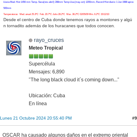
Lluvia Med. Hist 1456 mm Temp. Seca(nov-abril) 288mm Temp Lluv.(may-oct) 1200mm, Record Hist diario: 1 Jun 1988 aprox
500mm
Temperaturas Med. anual 25.3ºC Feb. 20.7ºC Julio 28.2ºC Max. 36.2ºC 02/05/09 Min. 6.2ºC 15/12/10
Desde el centro de Cuba donde tenemos rayos a montones y algú
n tornadito además de los huracanes que todos conocen.
rayo_cruces
Meteo Tropical
Supercélula
Mensajes: 6,890
"The long black cloud it`s coming down..."
Ubicación: Cuba
En línea
#9
Lunes 21 Octubre 2024 20:55:40 PM
OSCAR ha causado algunos daños en el extremo oriental