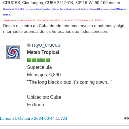
CRUCES, Cienfuegos, CUBA 22º 20`N; 80º 16`W; 90-100 msnm
Lluvia Med. Hist 1456 mm Temp. Seca(nov-abril) 288mm Temp Lluv.(may-oct) 1200mm, Record Hist diario: 1 Jun 1988 aprox
500mm
Temperaturas Med. anual 25.3ºC Feb. 20.7ºC Julio 28.2ºC Max. 36.2ºC 02/05/09 Min. 6.2ºC 15/12/10
Desde el centro de Cuba donde tenemos rayos a montones y algú
n tornadito además de los huracanes que todos conocen.
rayo_cruces
Meteo Tropical
Supercélula
Mensajes: 6,890
"The long black cloud it`s coming down..."
Ubicación: Cuba
En línea
#6
Lunes 21 Octubre 2024 00:44:11 AM