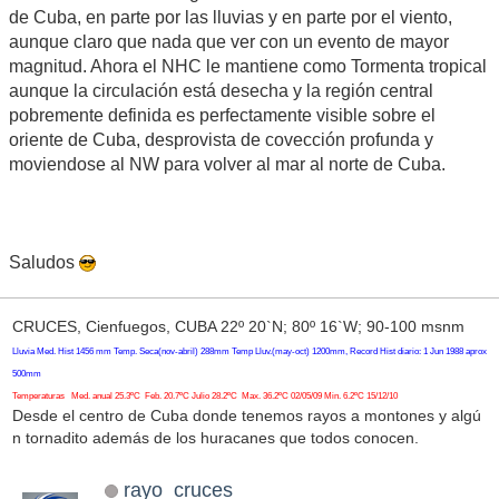
de Cuba, en parte por las lluvias y en parte por el viento,
aunque claro que nada que ver con un evento de mayor
magnitud. Ahora el NHC le mantiene como Tormenta tropical
aunque la circulación está desecha y la región central
pobremente definida es perfectamente visible sobre el
oriente de Cuba, desprovista de covección profunda y
moviendose al NW para volver al mar al norte de Cuba.
Saludos
CRUCES, Cienfuegos, CUBA 22º 20`N; 80º 16`W; 90-100 msnm
Lluvia Med. Hist 1456 mm Temp. Seca(nov-abril) 288mm Temp Lluv.(may-oct) 1200mm, Record Hist diario: 1 Jun 1988 aprox
500mm
Temperaturas Med. anual 25.3ºC Feb. 20.7ºC Julio 28.2ºC Max. 36.2ºC 02/05/09 Min. 6.2ºC 15/12/10
Desde el centro de Cuba donde tenemos rayos a montones y algú
n tornadito además de los huracanes que todos conocen.
rayo_cruces