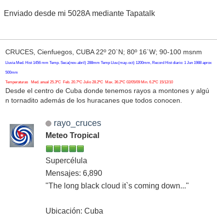
Enviado desde mi 5028A mediante Tapatalk
CRUCES, Cienfuegos, CUBA 22º 20`N; 80º 16`W; 90-100 msnm
Lluvia Med. Hist 1456 mm Temp. Seca(nov-abril) 288mm Temp Lluv.(may-oct) 1200mm, Record Hist diario: 1 Jun 1988 aprox
500mm
Temperaturas Med. anual 25.3ºC Feb. 20.7ºC Julio 28.2ºC Max. 36.2ºC 02/05/09 Min. 6.2ºC 15/12/10
Desde el centro de Cuba donde tenemos rayos a montones y algú
n tornadito además de los huracanes que todos conocen.
rayo_cruces
Meteo Tropical
Supercélula
Mensajes: 6,890
"The long black cloud it`s coming down..."
Ubicación: Cuba