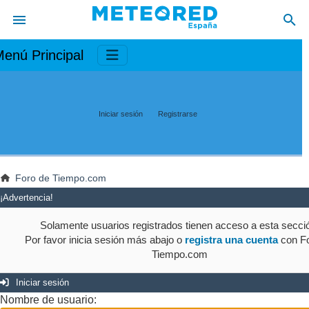
enú Principal
Iniciar sesión
Registrarse
Foro de Tiempo.com
¡Advertencia!
Solamente usuarios registrados tienen acceso a esta secci
Por favor inicia sesión más abajo o
registra una cuenta
con Fo
Tiempo.com
Iniciar sesión
Nombre de usuario: