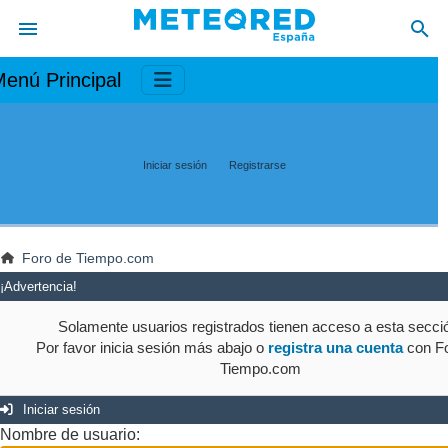
enú Principal
Iniciar sesión
Registrarse
Foro de Tiempo.com
¡Advertencia!
Solamente usuarios registrados tienen acceso a esta secci
Por favor inicia sesión más abajo o
registra una cuenta
con Fo
Tiempo.com
Iniciar sesión
Nombre de usuario: