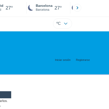
id
Barcelona
Sevilla
27°
27°
26°
d
Barcelona
Sevilla
ºC
Iniciar sesión
Registrarse
arlos.
a