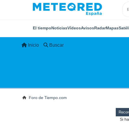
El tiempo
Noticias
Vídeos
Avisos
Radar
Mapas
Satél
Inicio
Buscar
Foro de Tiempo.com
Record
Si ha