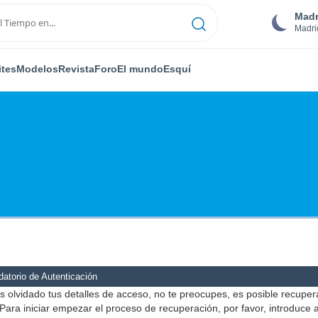
Madr
Madri
ites
Modelos
Revista
Foro
El mundo
Esquí
atorio de Autenticación
s olvidado tus detalles de acceso, no te preocupes, es posible recuper
Para iniciar empezar el proceso de recuperación, por favor, introduce 