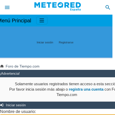
enú Principal
Iniciar sesión
Registrarse
Foro de Tiempo.com
¡Advertencia!
Solamente usuarios registrados tienen acceso a esta secci
Por favor inicia sesión más abajo o
registra una cuenta
con Fo
Tiempo.com
Iniciar sesión
Nombre de usuario: