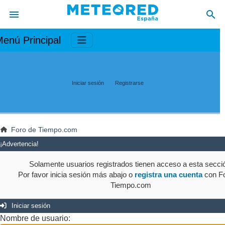
enú Principal
Iniciar sesión
Registrarse
Foro de Tiempo.com
¡Advertencia!
Solamente usuarios registrados tienen acceso a esta secci
Por favor inicia sesión más abajo o
registra una cuenta
con Fo
Tiempo.com
Iniciar sesión
Nombre de usuario: