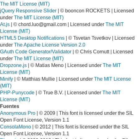
The MIT License (MIT)
jQuery Responsive Slider
| © booncon ROCKETS | Licensed
under
The MIT License (MIT)
At.js
| ©
chord.luo@gmail.com
| Licensed under
The MIT
License (MIT)
HTML5 Desktop Notifications
| © Tsvetan Tsvetkov | Licensed
under
The Apache License Version 2.0
GAuth Code Generator/Validator
| © Chris Cornutt | Licensed
under
The MIT License (MIT)
Dropzone.js
| © Matias Meno | Licensed under
The MIT
License (MIT)
Minify
| © Matthias Mullie | Licensed under
The MIT License
(MIT)
PHP-Punycode
| © True B.V. | Licensed under
The MIT
License (MIT)
Fuentes
Anonymous Pro
| © 2009 | This font is licensed under the SIL
Open Font License, Version 1.1
ConsolaMono
| © 2012 | This font is licensed under the SIL
Open Font License, Version 1.1