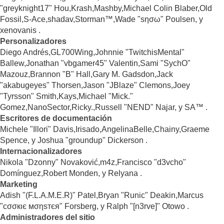
"greyknight17" Hou,Krash,Mashby,Michael Colin Blaber,Old
Fossil,S-Ace,shadav,Storman™,Wade "sησω" Poulsen, y
xenovanis .
Personalizadores
Diego Andrés,GL700Wing,Johnnie "TwitchisMental"
Ballew,Jonathan "vbgamer45" Valentin,Sami "SychO"
Mazouz,Brannon "B" Hall,Gary M. Gadsdon,Jack
"akabugeyes" Thorsen,Jason "JBlaze" Clemons,Joey
"Tyrsson" Smith,Kays,Michael "Mick."
Gomez,NanoSector,Ricky.,Russell "NEND" Najar, y SA™ .
Escritores de documentación
Michele "Illori" Davis,Irisado,AngelinaBelle,Chainy,Graeme
Spence, y Joshua "groundup" Dickerson .
Internacionalizadores
Nikola "Dzonny" Novaković,m4z,Francisco "d3vcho"
Domínguez,Robert Monden, y Relyana .
Marketing
Adish "(F.L.A.M.E.R)" Patel,Bryan "Runic" Deakin,Marcus
"cσσкιє мσηѕтєя" Forsberg, y Ralph "[n3rve]" Otowo .
Administradores del sitio