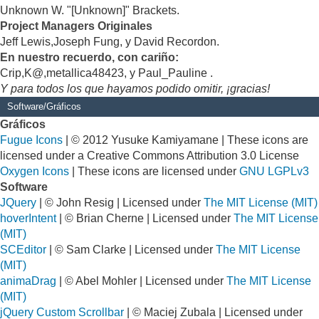
Unknown W. "[Unknown]" Brackets.
Project Managers Originales
Jeff Lewis,Joseph Fung, y David Recordon.
En nuestro recuerdo, con cariño:
Crip,K@,metallica48423, y Paul_Pauline .
Y para todos los que hayamos podido omitir, ¡gracias!
Software/Gráficos
Gráficos
Fugue Icons
| © 2012 Yusuke Kamiyamane | These icons are
licensed under a Creative Commons Attribution 3.0 License
Oxygen Icons
| These icons are licensed under
GNU LGPLv3
Software
JQuery
| © John Resig | Licensed under
The MIT License (MIT)
hoverIntent
| © Brian Cherne | Licensed under
The MIT License
(MIT)
SCEditor
| © Sam Clarke | Licensed under
The MIT License
(MIT)
animaDrag
| © Abel Mohler | Licensed under
The MIT License
(MIT)
jQuery Custom Scrollbar
| © Maciej Zubala | Licensed under