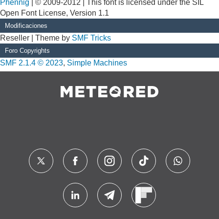
Phennig
| © 2009-2012 | This font is licensed under the SIL
Open Font License, Version 1.1
Modificaciones
Reseller | Theme by
SMF Tricks
Foro Copyrights
SMF 2.1.4 © 2023
,
Simple Machines