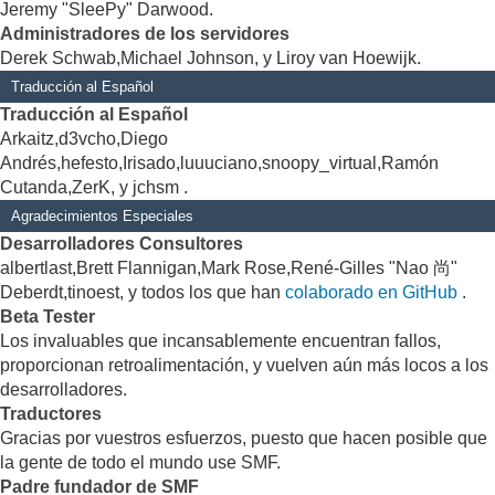
Jeremy "SleePy" Darwood.
Administradores de los servidores
Derek Schwab,Michael Johnson, y Liroy van Hoewijk.
Traducción al Español
Traducción al Español
Arkaitz,d3vcho,Diego
Andrés,hefesto,Irisado,luuuciano,snoopy_virtual,Ramón
Cutanda,ZerK, y jchsm .
Agradecimientos Especiales
Desarrolladores Consultores
albertlast,Brett Flannigan,Mark Rose,René-Gilles "Nao 尚"
Deberdt,tinoest, y todos los que han
colaborado en GitHub
.
Beta Tester
Los invaluables que incansablemente encuentran fallos,
proporcionan retroalimentación, y vuelven aún más locos a los
desarrolladores.
Traductores
Gracias por vuestros esfuerzos, puesto que hacen posible que
la gente de todo el mundo use SMF.
Padre fundador de SMF