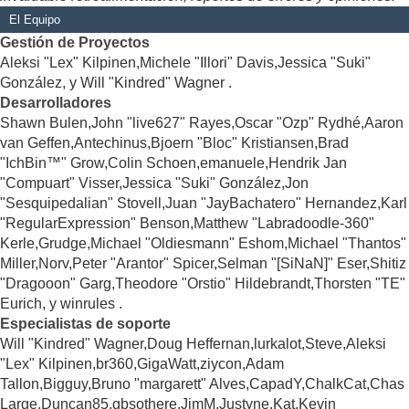
El Equipo
Gestión de Proyectos
Aleksi "Lex" Kilpinen,Michele "Illori" Davis,Jessica "Suki"
González, y Will "Kindred" Wagner .
Desarrolladores
Shawn Bulen,John "live627" Rayes,Oscar "Ozp" Rydhé,Aaron
van Geffen,Antechinus,Bjoern "Bloc" Kristiansen,Brad
"IchBin™" Grow,Colin Schoen,emanuele,Hendrik Jan
"Compuart" Visser,Jessica "Suki" González,Jon
"Sesquipedalian" Stovell,Juan "JayBachatero" Hernandez,Karl
"RegularExpression" Benson,Matthew "Labradoodle-360"
Kerle,Grudge,Michael "Oldiesmann" Eshom,Michael "Thantos"
Miller,Norv,Peter "Arantor" Spicer,Selman "[SiNaN]" Eser,Shitiz
"Dragooon" Garg,Theodore "Orstio" Hildebrandt,Thorsten "TE"
Eurich, y winrules .
Especialistas de soporte
Will "Kindred" Wagner,Doug Heffernan,lurkalot,Steve,Aleksi
"Lex" Kilpinen,br360,GigaWatt,ziycon,Adam
Tallon,Bigguy,Bruno "margarett" Alves,CapadY,ChalkCat,Chas
Large,Duncan85,gbsothere,JimM,Justyne,Kat,Kevin