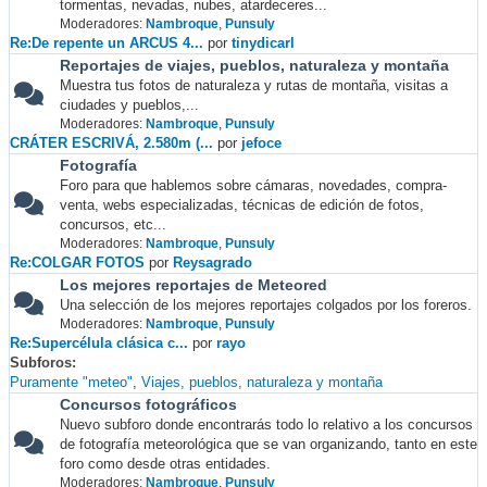
tormentas, nevadas, nubes, atardeceres...
Moderadores:
Nambroque
,
Punsuly
Re:De repente un ARCUS 4...
por
tinydicarl
Reportajes de viajes, pueblos, naturaleza y montaña
Muestra tus fotos de naturaleza y rutas de montaña, visitas a
ciudades y pueblos,...
Moderadores:
Nambroque
,
Punsuly
CRÁTER ESCRIVÁ, 2.580m (...
por
jefoce
Fotografía
Foro para que hablemos sobre cámaras, novedades, compra-
venta, webs especializadas, técnicas de edición de fotos,
concursos, etc...
Moderadores:
Nambroque
,
Punsuly
Re:COLGAR FOTOS
por
Reysagrado
Los mejores reportajes de Meteored
Una selección de los mejores reportajes colgados por los foreros.
Moderadores:
Nambroque
,
Punsuly
Re:Supercélula clásica c...
por
rayo
Subforos
Puramente "meteo"
Viajes, pueblos, naturaleza y montaña
Concursos fotográficos
Nuevo subforo donde encontrarás todo lo relativo a los concursos
de fotografía meteorológica que se van organizando, tanto en este
foro como desde otras entidades.
Moderadores:
Nambroque
,
Punsuly