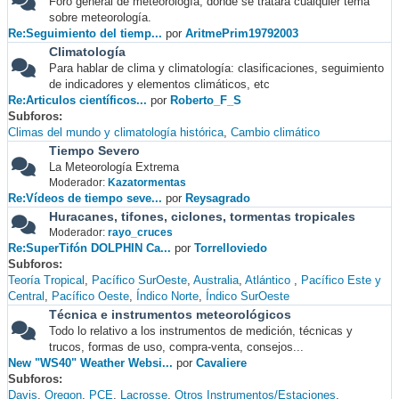
Foro general de meteorología, donde se tratará cualquier tema
sobre meteorología.
Re:Seguimiento del tiemp...
por
AritmePrim19792003
Climatología
Para hablar de clima y climatología: clasificaciones, seguimiento
de indicadores y elementos climáticos, etc
Re:Articulos científicos...
por
Roberto_F_S
Subforos
Climas del mundo y climatología histórica
Cambio climático
Tiempo Severo
La Meteorología Extrema
Moderador:
Kazatormentas
Re:Vídeos de tiempo seve...
por
Reysagrado
Huracanes, tifones, ciclones, tormentas tropicales
Moderador:
rayo_cruces
Re:SuperTifón DOLPHIN Ca...
por
Torrelloviedo
Subforos
Teoría Tropical
Pacífico SurOeste
Australia
Atlántico
Pacífico Este y
Central
Pacífico Oeste
Índico Norte
Índico SurOeste
Técnica e instrumentos meteorológicos
Todo lo relativo a los instrumentos de medición, técnicas y
trucos, formas de uso, compra-venta, consejos...
New "WS40" Weather Websi...
por
Cavaliere
Subforos
Davis
Oregon
PCE
Lacrosse
Otros Instrumentos/Estaciones