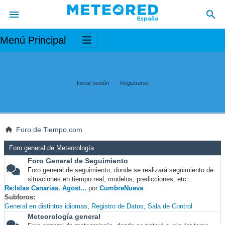
Menú Principal
Iniciar sesión
Registrarse
Foro de Tiempo.com
Foro general de Meteorología
Foro General de Seguimiento
Foro general de seguimiento, donde se realizará seguimiento de
situaciones en tiempo real, modelos, predicciones, etc...
Re:Islas Canarias. Agost...
por
CumbreNueva
Subforos
General en distintos idiomas
Registro de Datos
Sala de Control
Meteorología general