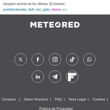
Usuarios activos en los últimos 15 minutos:
yoshilorabrada
,
defi
,
nor_galo
,
Arena
,
c-r
Contacto
Sobre Nosotros
FAQ
Nota Legal
Cookies
Política de Privacidad