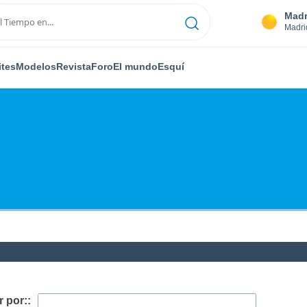
Madr
Madri
ites
Modelos
Revista
Foro
El mundo
Esquí
 por::