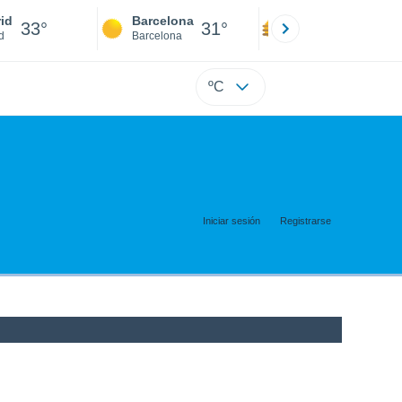
id
Barcelona
Sevilla
33°
31°
35°
d
Barcelona
Sevilla
ºC
Iniciar sesión
Registrarse