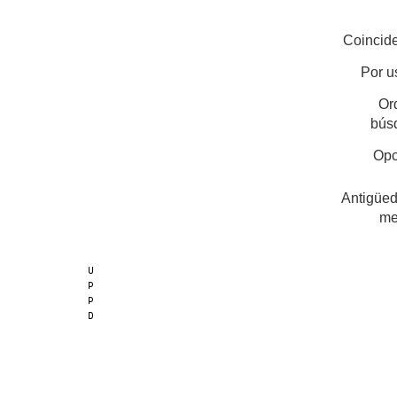
Coincide
Por u
Or
bús
Opc
Antigüed
me