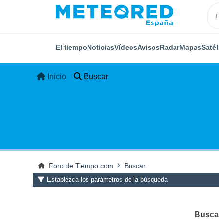
El tiempo
Noticias
Vídeos
Avisos
Radar
Mapas
Satél
Inicio
Buscar
Foro de Tiempo.com
Buscar
Establezca los parámetros de la búsqueda
Buscar