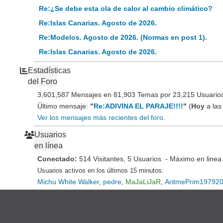
Re:¿Se debe esta ola de calor al cambio climático?
Re:Islas Canarias. Agosto de 2026.
Re:Modelos. Agosto de 2026. (Normas en post 1).
Re:Islas Canarias. Agosto de 2026.
Estadísticas
del Foro
3,601,587 Mensajes en 81,903 Temas por 23,215 Usuarios 
Último mensaje:
"
Re:ADIVINA EL PARAJE!!!!
"
(
Hoy
a las
Ver los mensajes más recientes del foro.
Usuarios
en línea
Conectado:
514 Visitantes, 5 Usuarios - Máximo en linea
Usuarios activos en los últimos 15 minutos:
Michu White Walker
,
pedre
,
MaJaLiJaR
,
AritmePrim19792