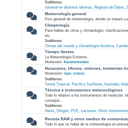
Subforos
General en distintos idiomas
Registro de Datos
S
Meteorología general
Foro general de meteorología, donde se tratará cu
Climatología
Para hablar de clima y climatología: clasificacio
etc
Subforos
Climas del mundo y climatología histórica
Cambio
Tiempo Severo
La Meteorología Extrema
Moderador:
Kazatormentas
Huracanes, tifones, ciclones, tormentas tr
Moderador:
rayo_cruces
Subforos
Teoría Tropical
Pacífico SurOeste
Australia
Atlá
Técnica e instrumentos meteorológicos
Todo lo relativo a los instrumentos de medición, 
consejos...
Subforos
Davis
Oregon
PCE
Lacrosse
Otros Instrument
Revista RAM y otros medios de comunica
Todo lo que se habla de la meteorología en prensa, 