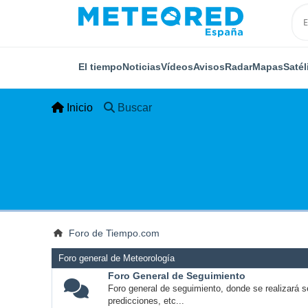
El tiempo
Noticias
Vídeos
Avisos
Radar
Mapas
Satél
Inicio
Buscar
Foro de Tiempo.com
Foro general de Meteorología
Foro General de Seguimiento
Foro general de seguimiento, donde se realizará s
predicciones, etc...