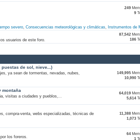
249
Mens
9
T
iempo severo
Consecuencias meteorológicas y climáticas
Instrumentos de 
87,542
Mens
os usuarios de este foro.
186
T
puestas de sol, nieve...)
ajes, ya sean de tormentas, nevadas, nubes,
149,995
Mens
10,990
T
 y montaña
64,019
Mens
a, visitas a ciudades y pueblos,...
5,614
T
s, compra-venta, webs especializadas, técnicas de
11,388
Mens
1,073
T
64
Mens
por los foreros.
1
T