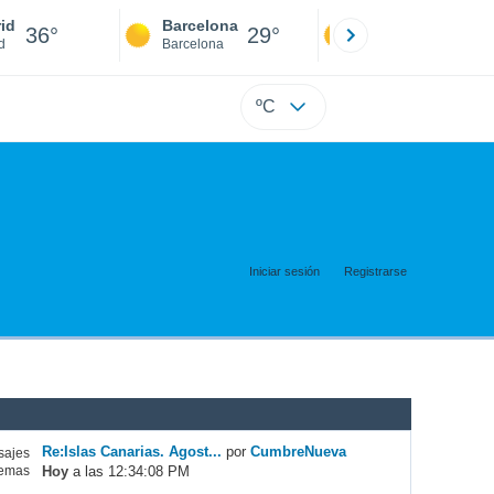
id
Barcelona
Sevilla
36°
29°
38°
d
Barcelona
Sevilla
ºC
Iniciar sesión
Registrarse
Re:Islas Canarias. Agost...
por
CumbreNueva
ajes
Hoy
a las 12:34:08 PM
emas