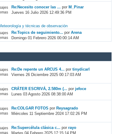
Re:Necesito conocer las ...
por
M_Pinar
ajes
Jueves 16 Julio 2026 12:49:36 PM
emas
Meteorología y técnicas de observación
Re:Topics de seguimiento...
por
Arena
ajes
Domingo 01 Febrero 2026 00:00:14 AM
emas
Re:De repente un ARCUS 4...
por
tinydicarl
ajes
Viernes 26 Diciembre 2025 00:17:03 AM
emas
CRÁTER ESCRIVÁ, 2.580m (...
por
jefoce
ajes
Lunes 03 Agosto 2026 08:38:00 AM
emas
Re:COLGAR FOTOS
por
Reysagrado
ajes
Miércoles 11 Septiembre 2024 17:02:26 PM
emas
Re:Supercélula clásica c...
por
rayo
ajes
Martes 04 Febrero 2025 17:15:14 PM
emas