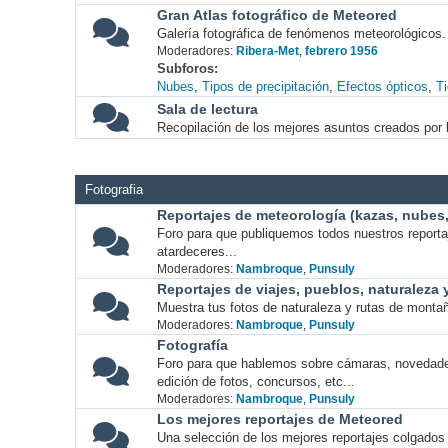
Gran Atlas fotográfico de Meteored
Galería fotográfica de fenómenos meteorológicos.
Moderadores:
Ribera-Met
,
febrero 1956
Subforos
Nubes
Tipos de precipitación
Efectos ópticos
T
Sala de lectura
Recopilación de los mejores asuntos creados por l
Fotografia
Reportajes de meteorología (kazas, nubes, 
Foro para que publiquemos todos nuestros report
atardeceres...
Moderadores:
Nambroque
,
Punsuly
Reportajes de viajes, pueblos, naturaleza
Muestra tus fotos de naturaleza y rutas de montañ
Moderadores:
Nambroque
,
Punsuly
Fotografía
Foro para que hablemos sobre cámaras, novedade
edición de fotos, concursos, etc...
Moderadores:
Nambroque
,
Punsuly
Los mejores reportajes de Meteored
Una selección de los mejores reportajes colgados 