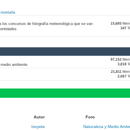
y montaña
a los concursos de fotografía meteorológica que se van
15,685
Mens
347
T
 entidades.
97,152
Mens
y medio ambiente.
3,818
T
21,811
Mens
2,067
T
Autor
Foro
Isoyeta
Naturaleza y Medio Ambi