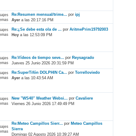
Re:Resumen mensual/trime...
por
ipj
ajes
Ayer
a las 20:17:16 PM
emas
Re:¿Se debe esta ola de ...
por
AritmePrim19792003
ajes
Hoy
a las 12:53:09 PM
emas
Re:Vídeos de tiempo seve...
por
Reysagrado
ajes
Jueves 25 Junio 2026 20:31:59 PM
emas
Re:SuperTifón DOLPHIN Ca...
por
Torrelloviedo
ajes
Ayer
a las 10:43:54 AM
emas
New "WS40" Weather Websi...
por
Cavaliere
ajes
Viernes 26 Junio 2026 17:49:49 PM
emas
Re:Meteo Campillos Sierr...
por
Meteo Campillos
ajes
Sierra
emas
Domingo 02 Agosto 2026 10:39:27 AM