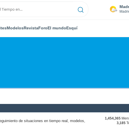
Madr
Madri
ites
Modelos
Revista
Foro
El mundo
Esquí
1,454,365
Mens
eguimiento de situaciones en tiempo real, modelos,
3,185
T