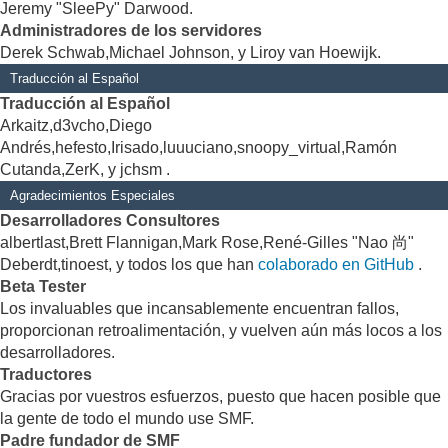
Jeremy "SleePy" Darwood.
Administradores de los servidores
Derek Schwab,Michael Johnson, y Liroy van Hoewijk.
Traducción al Español
Traducción al Español
Arkaitz,d3vcho,Diego
Andrés,hefesto,Irisado,luuuciano,snoopy_virtual,Ramón
Cutanda,ZerK, y jchsm .
Agradecimientos Especiales
Desarrolladores Consultores
albertlast,Brett Flannigan,Mark Rose,René-Gilles "Nao 尚"
Deberdt,tinoest, y todos los que han
colaborado en GitHub
.
Beta Tester
Los invaluables que incansablemente encuentran fallos,
proporcionan retroalimentación, y vuelven aún más locos a los
desarrolladores.
Traductores
Gracias por vuestros esfuerzos, puesto que hacen posible que
la gente de todo el mundo use SMF.
Padre fundador de SMF