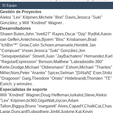
El Equipo
Gestión de Proyectos
Aleksi "Lex" Kilpinen,Michele "Illori" Davis,Jessica "Suki"
González, y Will "Kindred" Wagner .
Desarrolladores
Shawn Bulen,John "live627" Rayes,Oscar "Ozp" Rydhé,Aaron
van Geffen,Antechinus,Bjoern "Bloc" Kristiansen,Brad
"IchBin™" Grow,Colin Schoen,emanuele,Hendrik Jan
"Compuart" Visser,Jessica "Suki" González,Jon
"Sesquipedalian" Stovell,Juan "JayBachatero" Hernandez,Karl
"RegularExpression" Benson,Matthew "Labradoodle-360"
Kerle,Grudge,Michael "Oldiesmann" Eshom,Michael "Thantos"
Miller,Norv,Peter "Arantor" Spicer,Selman "[SiNaN]" Eser,Shitiz
"Dragooon" Garg,Theodore "Orstio" Hildebrandt,Thorsten "TE"
Eurich, y winrules .
Especialistas de soporte
Will "Kindred" Wagner,Doug Heffernan,lurkalot,Steve,Aleksi
"Lex" Kilpinen,br360,GigaWatt,ziycon,Adam
Tallon,Bigguy,Bruno "margarett" Alves,CapadY,ChalkCat,Chas
Large,Duncan85,gbsothere,JimM,Justyne,Kat,Kevin