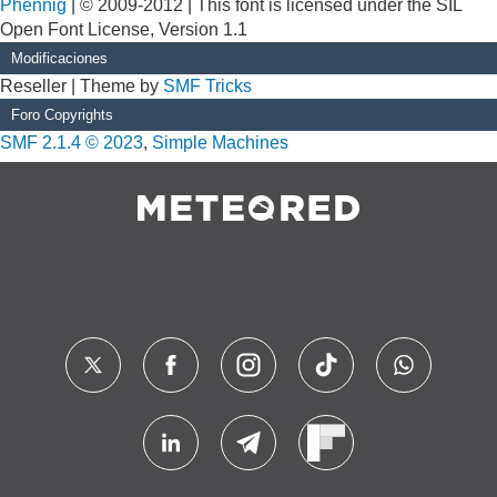
Phennig
| © 2009-2012 | This font is licensed under the SIL
Open Font License, Version 1.1
Modificaciones
Reseller | Theme by
SMF Tricks
Foro Copyrights
SMF 2.1.4 © 2023
,
Simple Machines