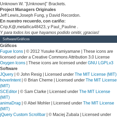
Unknown W. "[Unknown]" Brackets.
Project Managers Originales
Jeff Lewis,Joseph Fung, y David Recordon.
En nuestro recuerdo, con cariño:
Crip,K@,metallica48423, y Paul_Pauline .
Y para todos los que hayamos podido omitir, ¡gracias!
Software/Gráficos
Gráficos
Fugue Icons
| © 2012 Yusuke Kamiyamane | These icons are
licensed under a Creative Commons Attribution 3.0 License
Oxygen Icons
| These icons are licensed under
GNU LGPLv3
Software
JQuery
| © John Resig | Licensed under
The MIT License (MIT)
hoverIntent
| © Brian Cherne | Licensed under
The MIT License
(MIT)
SCEditor
| © Sam Clarke | Licensed under
The MIT License
(MIT)
animaDrag
| © Abel Mohler | Licensed under
The MIT License
(MIT)
jQuery Custom Scrollbar
| © Maciej Zubala | Licensed under