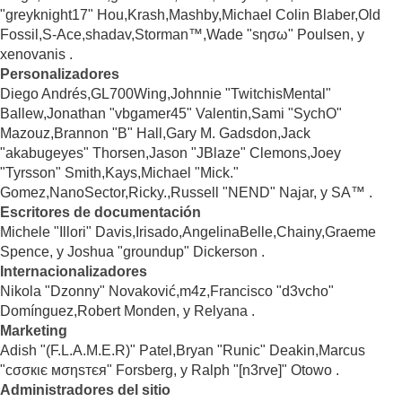
"greyknight17" Hou,Krash,Mashby,Michael Colin Blaber,Old
Fossil,S-Ace,shadav,Storman™,Wade "sησω" Poulsen, y
xenovanis .
Personalizadores
Diego Andrés,GL700Wing,Johnnie "TwitchisMental"
Ballew,Jonathan "vbgamer45" Valentin,Sami "SychO"
Mazouz,Brannon "B" Hall,Gary M. Gadsdon,Jack
"akabugeyes" Thorsen,Jason "JBlaze" Clemons,Joey
"Tyrsson" Smith,Kays,Michael "Mick."
Gomez,NanoSector,Ricky.,Russell "NEND" Najar, y SA™ .
Escritores de documentación
Michele "Illori" Davis,Irisado,AngelinaBelle,Chainy,Graeme
Spence, y Joshua "groundup" Dickerson .
Internacionalizadores
Nikola "Dzonny" Novaković,m4z,Francisco "d3vcho"
Domínguez,Robert Monden, y Relyana .
Marketing
Adish "(F.L.A.M.E.R)" Patel,Bryan "Runic" Deakin,Marcus
"cσσкιє мσηѕтєя" Forsberg, y Ralph "[n3rve]" Otowo .
Administradores del sitio