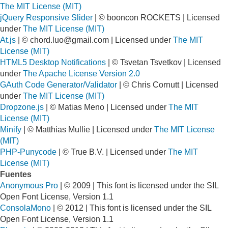
The MIT License (MIT)
jQuery Responsive Slider
| © booncon ROCKETS | Licensed
under
The MIT License (MIT)
At.js
| ©
chord.luo@gmail.com
| Licensed under
The MIT
License (MIT)
HTML5 Desktop Notifications
| © Tsvetan Tsvetkov | Licensed
under
The Apache License Version 2.0
GAuth Code Generator/Validator
| © Chris Cornutt | Licensed
under
The MIT License (MIT)
Dropzone.js
| © Matias Meno | Licensed under
The MIT
License (MIT)
Minify
| © Matthias Mullie | Licensed under
The MIT License
(MIT)
PHP-Punycode
| © True B.V. | Licensed under
The MIT
License (MIT)
Fuentes
Anonymous Pro
| © 2009 | This font is licensed under the SIL
Open Font License, Version 1.1
ConsolaMono
| © 2012 | This font is licensed under the SIL
Open Font License, Version 1.1