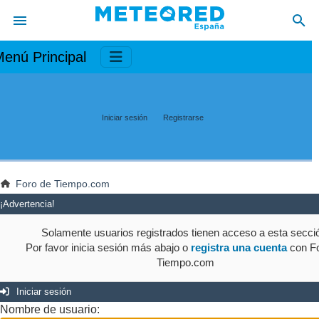
enú Principal
Iniciar sesión
Registrarse
Foro de Tiempo.com
¡Advertencia!
Solamente usuarios registrados tienen acceso a esta secci
Por favor inicia sesión más abajo o
registra una cuenta
con Fo
Tiempo.com
Iniciar sesión
Nombre de usuario: