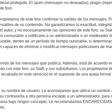
material protegido. El spam (mensajes no deseados), plagio (re
te foro.
propietarios de este foro confirmar la validez de los mensajes.
sables de su contenido. No garantizamos la exactitud, integrid
autor, y no necesariamente las opiniones de este foro, su Staff, 
censurable a notificarlo a un administrador o un moderador del 
urable, dentro de un período de tiempo razonable, si determina
r capaces de eliminar o modificar mensajes particulares de mane
nido de los mensajes que publica. Además, está de acuerdo en 
ado con este foro, su Staff, y sus subsidiarios. Los propietarios
a recabada en este servicio) en el supuesto de una queja forma
egir su nombre de usuario. Le aconsejamos que utilice un nombr
su contraseña a otra persona excepto a un administrador, para 
rsona bajo ningún concepto. Le recomendamos ENCARECIDAME
ta.