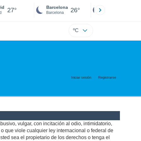
id
Barcelona
Sevilla
27°
26°
25°
d
Barcelona
Sevilla
ºC
Iniciar sesión
Registrarse
usivo, vulgar, con incitación al odio, intimidatorio,
 que viole cualquier ley internacional o federal de
ted sea el propietario de los derechos o tenga el