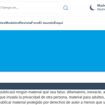
Madr
Madri
ites
Modelos
Revista
Foro
El mundo
Esquí
ublicará ningún material que sea falso, difamatorio, inexacto, ab
e invada la privacidad de otra persona, material para adultos, o
blicar material protegido por derechos de autor a menos que us