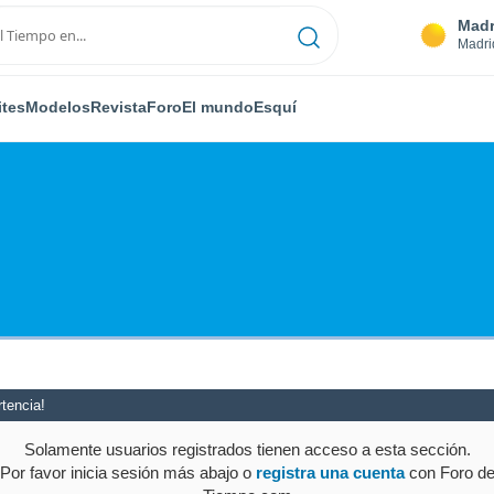
Madr
Madri
ites
Modelos
Revista
Foro
El mundo
Esquí
tencia!
Solamente usuarios registrados tienen acceso a esta sección.
Por favor inicia sesión más abajo o
registra una cuenta
con Foro d