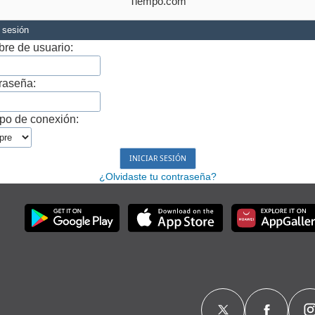
Tiempo.com
r sesión
re de usuario:
raseña:
po de conexión:
¿Olvidaste tu contraseña?