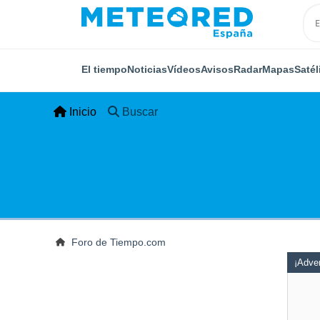
El tiempo
Noticias
Vídeos
Avisos
Radar
Mapas
Satél
Inicio
Buscar
Foro de Tiempo.com
¡Adver