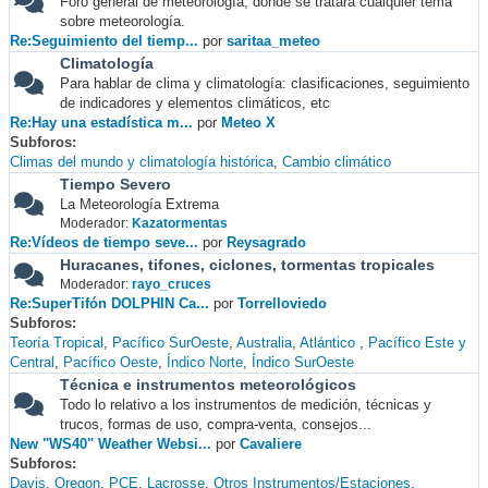
Foro general de meteorología, donde se tratará cualquier tema
sobre meteorología.
Re:Seguimiento del tiemp...
por
saritaa_meteo
Climatología
Para hablar de clima y climatología: clasificaciones, seguimiento
de indicadores y elementos climáticos, etc
Re:Hay una estadística m...
por
Meteo X
Subforos
Climas del mundo y climatología histórica
Cambio climático
Tiempo Severo
La Meteorología Extrema
Moderador:
Kazatormentas
Re:Vídeos de tiempo seve...
por
Reysagrado
Huracanes, tifones, ciclones, tormentas tropicales
Moderador:
rayo_cruces
Re:SuperTifón DOLPHIN Ca...
por
Torrelloviedo
Subforos
Teoría Tropical
Pacífico SurOeste
Australia
Atlántico
Pacífico Este y
Central
Pacífico Oeste
Índico Norte
Índico SurOeste
Técnica e instrumentos meteorológicos
Todo lo relativo a los instrumentos de medición, técnicas y
trucos, formas de uso, compra-venta, consejos...
New "WS40" Weather Websi...
por
Cavaliere
Subforos
Davis
Oregon
PCE
Lacrosse
Otros Instrumentos/Estaciones