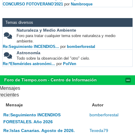
CONCURSO FOTOVERANO'2021
por
Nambroque
Temas diversos
Naturaleza y Medio Ambiente
Foro para tratar cualquier tema sobre naturaleza y medio
ambiente.
Re:Seguimiento INCENDIOS...
por
bomberforestal
Astronomía
Todo sobre la observación del "otro" cielo.
Re:*Efemérides astronómi...
por
PolVen
Foro de Tiempo.com - Centro de Información
Mensajes
recientes
Mensaje
Autor
Re:Seguimiento INCENDIOS
bomberforestal
FORESTALES. Año 2026
Re:Islas Canarias. Agosto de 2026.
Texeda79