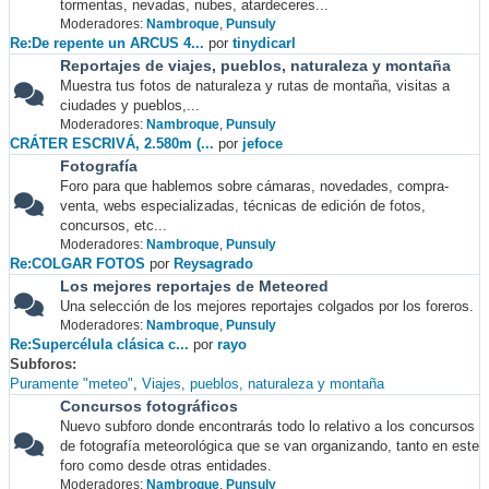
tormentas, nevadas, nubes, atardeceres...
Moderadores:
Nambroque
,
Punsuly
Re:De repente un ARCUS 4...
por
tinydicarl
Reportajes de viajes, pueblos, naturaleza y montaña
Muestra tus fotos de naturaleza y rutas de montaña, visitas a
ciudades y pueblos,...
Moderadores:
Nambroque
,
Punsuly
CRÁTER ESCRIVÁ, 2.580m (...
por
jefoce
Fotografía
Foro para que hablemos sobre cámaras, novedades, compra-
venta, webs especializadas, técnicas de edición de fotos,
concursos, etc...
Moderadores:
Nambroque
,
Punsuly
Re:COLGAR FOTOS
por
Reysagrado
Los mejores reportajes de Meteored
Una selección de los mejores reportajes colgados por los foreros.
Moderadores:
Nambroque
,
Punsuly
Re:Supercélula clásica c...
por
rayo
Subforos
Puramente "meteo"
Viajes, pueblos, naturaleza y montaña
Concursos fotográficos
Nuevo subforo donde encontrarás todo lo relativo a los concursos
de fotografía meteorológica que se van organizando, tanto en este
foro como desde otras entidades.
Moderadores:
Nambroque
,
Punsuly