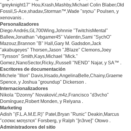
"greyknight17" Hou,Krash,Mashby,Michael Colin Blaber,Old
Fossil,S-Ace,shadav,Storman™,Wade "sησω" Poulsen, y
xenovanis .
Personalizadores
Diego Andrés,GL700Wing,Johnnie "TwitchisMental"
Ballew,Jonathan "vbgamer45" Valentin,Sami "SychO"
Mazouz,Brannon "B" Hall,Gary M. Gadsdon,Jack
"akabugeyes" Thorsen,Jason "JBlaze" Clemons,Joey
"Tyrsson" Smith,Kays,Michael "Mick."
Gomez,NanoSector,Ricky.,Russell "NEND" Najar, y SA™ .
Escritores de documentación
Michele "Illori" Davis,Irisado,AngelinaBelle,Chainy,Graeme
Spence, y Joshua "groundup" Dickerson .
Internacionalizadores
Nikola "Dzonny" Novaković,m4z,Francisco "d3vcho"
Domínguez,Robert Monden, y Relyana .
Marketing
Adish "(F.L.A.M.E.R)" Patel,Bryan "Runic" Deakin,Marcus
"cσσкιє мσηѕтєя" Forsberg, y Ralph "[n3rve]" Otowo .
Administradores del sitio