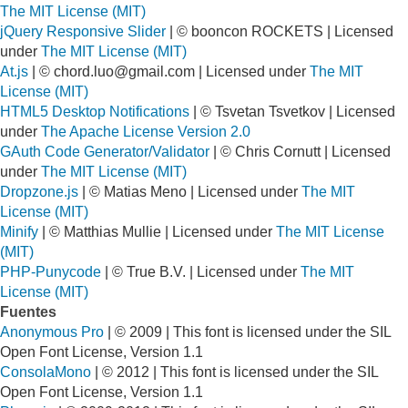
The MIT License (MIT)
jQuery Responsive Slider
| © booncon ROCKETS | Licensed
under
The MIT License (MIT)
At.js
| ©
chord.luo@gmail.com
| Licensed under
The MIT
License (MIT)
HTML5 Desktop Notifications
| © Tsvetan Tsvetkov | Licensed
under
The Apache License Version 2.0
GAuth Code Generator/Validator
| © Chris Cornutt | Licensed
under
The MIT License (MIT)
Dropzone.js
| © Matias Meno | Licensed under
The MIT
License (MIT)
Minify
| © Matthias Mullie | Licensed under
The MIT License
(MIT)
PHP-Punycode
| © True B.V. | Licensed under
The MIT
License (MIT)
Fuentes
Anonymous Pro
| © 2009 | This font is licensed under the SIL
Open Font License, Version 1.1
ConsolaMono
| © 2012 | This font is licensed under the SIL
Open Font License, Version 1.1