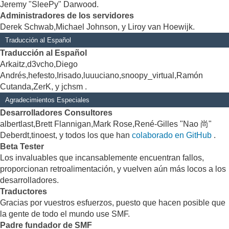
Jeremy "SleePy" Darwood.
Administradores de los servidores
Derek Schwab,Michael Johnson, y Liroy van Hoewijk.
Traducción al Español
Traducción al Español
Arkaitz,d3vcho,Diego
Andrés,hefesto,Irisado,luuuciano,snoopy_virtual,Ramón
Cutanda,ZerK, y jchsm .
Agradecimientos Especiales
Desarrolladores Consultores
albertlast,Brett Flannigan,Mark Rose,René-Gilles "Nao 尚"
Deberdt,tinoest, y todos los que han
colaborado en GitHub
.
Beta Tester
Los invaluables que incansablemente encuentran fallos,
proporcionan retroalimentación, y vuelven aún más locos a los
desarrolladores.
Traductores
Gracias por vuestros esfuerzos, puesto que hacen posible que
la gente de todo el mundo use SMF.
Padre fundador de SMF