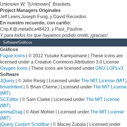
Unknown W. "[Unknown]" Brackets.
Project Managers Originales
Jeff Lewis,Joseph Fung, y David Recordon.
En nuestro recuerdo, con cariño:
Crip,K@,metallica48423, y Paul_Pauline .
Y para todos los que hayamos podido omitir, ¡gracias!
Software/Gráficos
Gráficos
Fugue Icons
| © 2012 Yusuke Kamiyamane | These icons are
licensed under a Creative Commons Attribution 3.0 License
Oxygen Icons
| These icons are licensed under
GNU LGPLv3
Software
JQuery
| © John Resig | Licensed under
The MIT License (MIT)
hoverIntent
| © Brian Cherne | Licensed under
The MIT License
(MIT)
SCEditor
| © Sam Clarke | Licensed under
The MIT License
(MIT)
animaDrag
| © Abel Mohler | Licensed under
The MIT License
(MIT)
jQuery Custom Scrollbar
| © Maciej Zubala | Licensed under