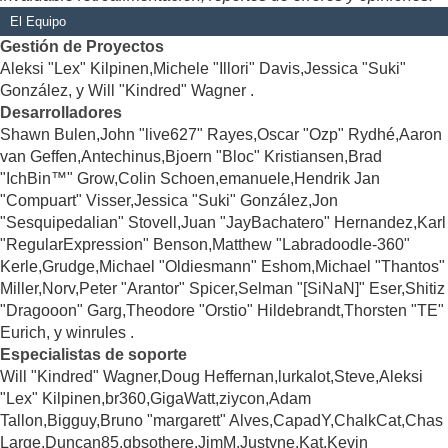
El Equipo
Gestión de Proyectos
Aleksi "Lex" Kilpinen,Michele "Illori" Davis,Jessica "Suki"
González, y Will "Kindred" Wagner .
Desarrolladores
Shawn Bulen,John "live627" Rayes,Oscar "Ozp" Rydhé,Aaron
van Geffen,Antechinus,Bjoern "Bloc" Kristiansen,Brad
"IchBin™" Grow,Colin Schoen,emanuele,Hendrik Jan
"Compuart" Visser,Jessica "Suki" González,Jon
"Sesquipedalian" Stovell,Juan "JayBachatero" Hernandez,Karl
"RegularExpression" Benson,Matthew "Labradoodle-360"
Kerle,Grudge,Michael "Oldiesmann" Eshom,Michael "Thantos"
Miller,Norv,Peter "Arantor" Spicer,Selman "[SiNaN]" Eser,Shitiz
"Dragooon" Garg,Theodore "Orstio" Hildebrandt,Thorsten "TE"
Eurich, y winrules .
Especialistas de soporte
Will "Kindred" Wagner,Doug Heffernan,lurkalot,Steve,Aleksi
"Lex" Kilpinen,br360,GigaWatt,ziycon,Adam
Tallon,Bigguy,Bruno "margarett" Alves,CapadY,ChalkCat,Chas
Large,Duncan85,gbsothere,JimM,Justyne,Kat,Kevin