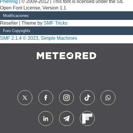
Phennig
| © 2009-2012 | This font is licensed under the SIL
Open Font License, Version 1.1
Modificaciones
Reseller | Theme by
SMF Tricks
Foro Copyrights
SMF 2.1.4 © 2023
,
Simple Machines