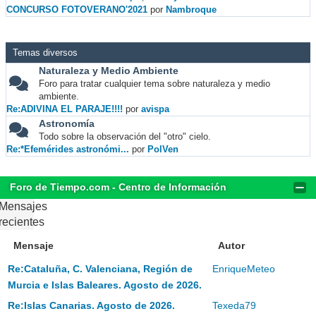
CONCURSO FOTOVERANO'2021
por
Nambroque
Temas diversos
Naturaleza y Medio Ambiente
Foro para tratar cualquier tema sobre naturaleza y medio
ambiente.
Re:ADIVINA EL PARAJE!!!!
por
avispa
Astronomía
Todo sobre la observación del "otro" cielo.
Re:*Efemérides astronómi...
por
PolVen
Foro de Tiempo.com - Centro de Información
Mensajes
recientes
Mensaje
Autor
Re:Cataluña, C. Valenciana, Región de
EnriqueMeteo
Murcia e Islas Baleares. Agosto de 2026.
Re:Islas Canarias. Agosto de 2026.
Texeda79