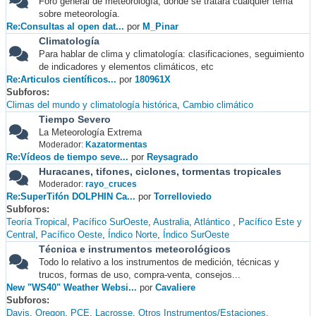
Foro general de meteorología, donde se tratará cualquier tema
sobre meteorología.
Re:Consultas al open dat...
por
M_Pinar
Climatología
Para hablar de clima y climatología: clasificaciones, seguimiento
de indicadores y elementos climáticos, etc
Re:Articulos científicos...
por
180961X
Subforos
Climas del mundo y climatología histórica
Cambio climático
Tiempo Severo
La Meteorología Extrema
Moderador:
Kazatormentas
Re:Vídeos de tiempo seve...
por
Reysagrado
Huracanes, tifones, ciclones, tormentas tropicales
Moderador:
rayo_cruces
Re:SuperTifón DOLPHIN Ca...
por
Torrelloviedo
Subforos
Teoría Tropical
Pacífico SurOeste
Australia
Atlántico
Pacífico Este y
Central
Pacífico Oeste
Índico Norte
Índico SurOeste
Técnica e instrumentos meteorológicos
Todo lo relativo a los instrumentos de medición, técnicas y
trucos, formas de uso, compra-venta, consejos...
New "WS40" Weather Websi...
por
Cavaliere
Subforos
Davis
Oregon
PCE
Lacrosse
Otros Instrumentos/Estaciones