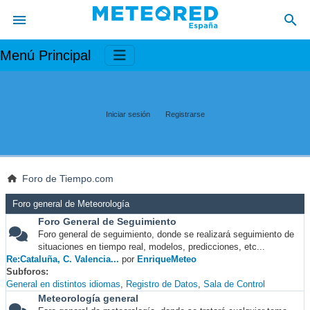
Menú Principal
Iniciar sesión
Registrarse
Foro de Tiempo.com
Foro general de Meteorología
Foro General de Seguimiento
Foro general de seguimiento, donde se realizará seguimiento de
situaciones en tiempo real, modelos, predicciones, etc...
Re:Cataluña, C. Valencia...
por
EnriqueMeteo
Subforos
General en distintos idiomas
Registro de Datos
Sala de Control
Meteorología general