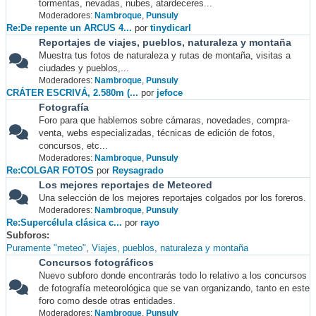
tormentas, nevadas, nubes, atardeceres...
Moderadores:
Nambroque
,
Punsuly
Re:De repente un ARCUS 4...
por
tinydicarl
Reportajes de viajes, pueblos, naturaleza y montaña
Muestra tus fotos de naturaleza y rutas de montaña, visitas a
ciudades y pueblos,...
Moderadores:
Nambroque
,
Punsuly
CRÁTER ESCRIVÁ, 2.580m (...
por
jefoce
Fotografía
Foro para que hablemos sobre cámaras, novedades, compra-
venta, webs especializadas, técnicas de edición de fotos,
concursos, etc...
Moderadores:
Nambroque
,
Punsuly
Re:COLGAR FOTOS
por
Reysagrado
Los mejores reportajes de Meteored
Una selección de los mejores reportajes colgados por los foreros.
Moderadores:
Nambroque
,
Punsuly
Re:Supercélula clásica c...
por
rayo
Subforos
Puramente "meteo"
Viajes, pueblos, naturaleza y montaña
Concursos fotográficos
Nuevo subforo donde encontrarás todo lo relativo a los concursos
de fotografía meteorológica que se van organizando, tanto en este
foro como desde otras entidades.
Moderadores:
Nambroque
,
Punsuly