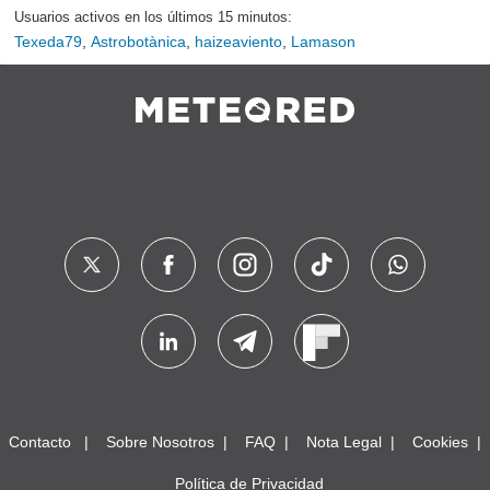
Usuarios activos en los últimos 15 minutos:
Texeda79
,
Astrobotànica
,
haizeaviento
,
Lamason
Contacto
Sobre Nosotros
FAQ
Nota Legal
Cookies
Política de Privacidad