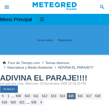
Menú Principal
Iniciar sesión
Registrarse
Foro de Tiempo.com
Temas diversos
Naturaleza y Medio Ambiente
ADIVINA EL PARAJE!!!!
ADIVINA EL PARAJE!!!!
Iniciado por cirat, Miércoles 19 Noviembre 2008 16:29:43 PM
IR ABAJO
...
1
609
610
611
612
613
614
615
616
617
618
...
619
620
621
635