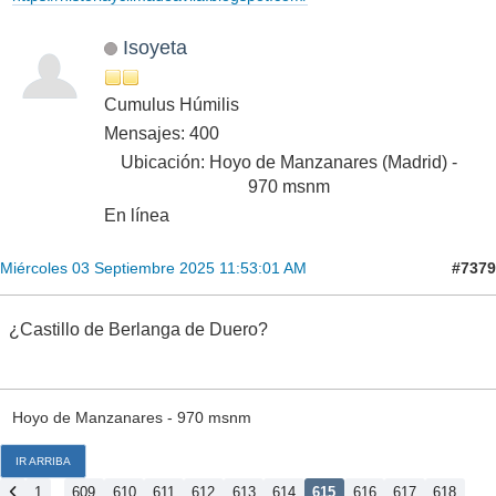
Isoyeta
Cumulus Húmilis
Mensajes: 400
Ubicación: Hoyo de Manzanares (Madrid) -
970 msnm
En línea
#7379
Miércoles 03 Septiembre 2025 11:53:01 AM
¿Castillo de Berlanga de Duero?
Hoyo de Manzanares - 970 msnm
IR ARRIBA
...
1
609
610
611
612
613
614
615
616
617
618