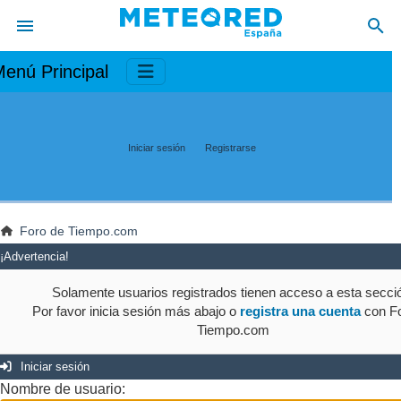
enú Principal
Iniciar sesión
Registrarse
Foro de Tiempo.com
¡Advertencia!
Solamente usuarios registrados tienen acceso a esta secci
Por favor inicia sesión más abajo o
registra una cuenta
con Fo
Tiempo.com
Iniciar sesión
Nombre de usuario: