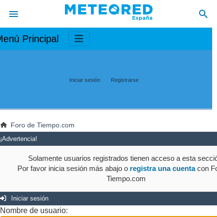
enú Principal
Iniciar sesión
Registrarse
Foro de Tiempo.com
¡Advertencia!
Solamente usuarios registrados tienen acceso a esta secci
Por favor inicia sesión más abajo o
registra una cuenta
con Fo
Tiempo.com
Iniciar sesión
Nombre de usuario: