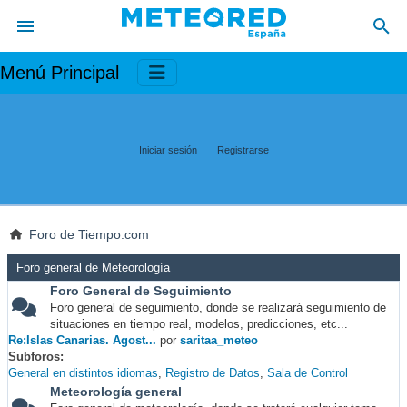
Menú Principal
Iniciar sesión
Registrarse
Foro de Tiempo.com
Foro general de Meteorología
Foro General de Seguimiento
Foro general de seguimiento, donde se realizará seguimiento de
situaciones en tiempo real, modelos, predicciones, etc...
Re:Islas Canarias. Agost...
por
saritaa_meteo
Subforos
General en distintos idiomas
Registro de Datos
Sala de Control
Meteorología general