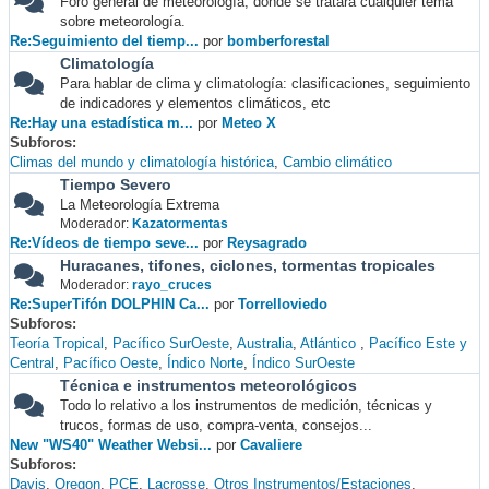
Foro general de meteorología, donde se tratará cualquier tema
sobre meteorología.
Re:Seguimiento del tiemp...
por
bomberforestal
Climatología
Para hablar de clima y climatología: clasificaciones, seguimiento
de indicadores y elementos climáticos, etc
Re:Hay una estadística m...
por
Meteo X
Subforos
Climas del mundo y climatología histórica
Cambio climático
Tiempo Severo
La Meteorología Extrema
Moderador:
Kazatormentas
Re:Vídeos de tiempo seve...
por
Reysagrado
Huracanes, tifones, ciclones, tormentas tropicales
Moderador:
rayo_cruces
Re:SuperTifón DOLPHIN Ca...
por
Torrelloviedo
Subforos
Teoría Tropical
Pacífico SurOeste
Australia
Atlántico
Pacífico Este y
Central
Pacífico Oeste
Índico Norte
Índico SurOeste
Técnica e instrumentos meteorológicos
Todo lo relativo a los instrumentos de medición, técnicas y
trucos, formas de uso, compra-venta, consejos...
New "WS40" Weather Websi...
por
Cavaliere
Subforos
Davis
Oregon
PCE
Lacrosse
Otros Instrumentos/Estaciones