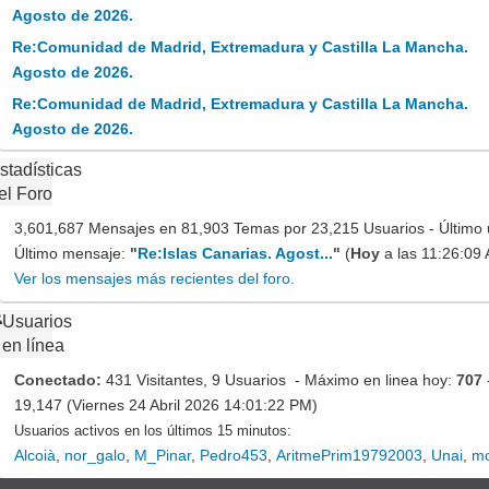
Agosto de 2026.
Re:Comunidad de Madrid, Extremadura y Castilla La Mancha.
Agosto de 2026.
Re:Comunidad de Madrid, Extremadura y Castilla La Mancha.
Agosto de 2026.
stadísticas
el Foro
3,601,687 Mensajes en 81,903 Temas por 23,215 Usuarios - Último 
Último mensaje:
"
Re:Islas Canarias. Agost...
"
(
Hoy
a las 11:26:09
Ver los mensajes más recientes del foro.
Usuarios
en línea
Conectado:
431 Visitantes, 9 Usuarios - Máximo en linea hoy:
707
19,147 (Viernes 24 Abril 2026 14:01:22 PM)
Usuarios activos en los últimos 15 minutos:
Alcoià
,
nor_galo
,
M_Pinar
,
Pedro453
,
AritmePrim19792003
,
Unai
,
mo