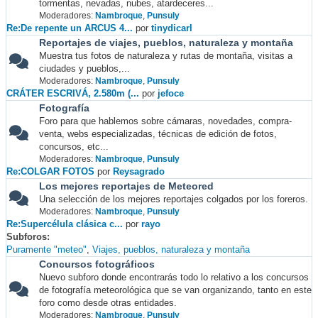
tormentas, nevadas, nubes, atardeceres...
Moderadores:
Nambroque
,
Punsuly
Re:De repente un ARCUS 4...
por
tinydicarl
Reportajes de viajes, pueblos, naturaleza y montaña
Muestra tus fotos de naturaleza y rutas de montaña, visitas a
ciudades y pueblos,...
Moderadores:
Nambroque
,
Punsuly
CRÁTER ESCRIVÁ, 2.580m (...
por
jefoce
Fotografía
Foro para que hablemos sobre cámaras, novedades, compra-
venta, webs especializadas, técnicas de edición de fotos,
concursos, etc...
Moderadores:
Nambroque
,
Punsuly
Re:COLGAR FOTOS
por
Reysagrado
Los mejores reportajes de Meteored
Una selección de los mejores reportajes colgados por los foreros.
Moderadores:
Nambroque
,
Punsuly
Re:Supercélula clásica c...
por
rayo
Subforos
Puramente "meteo"
Viajes, pueblos, naturaleza y montaña
Concursos fotográficos
Nuevo subforo donde encontrarás todo lo relativo a los concursos
de fotografía meteorológica que se van organizando, tanto en este
foro como desde otras entidades.
Moderadores:
Nambroque
,
Punsuly