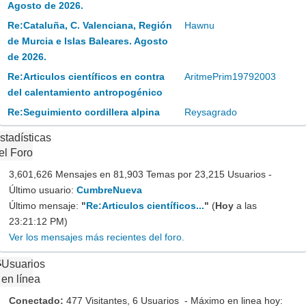
Agosto de 2026.
Re:Cataluña, C. Valenciana, Región
Hawnu
de Murcia e Islas Baleares. Agosto
de 2026.
Re:Articulos científicos en contra
AritmePrim19792003
del calentamiento antropogénico
Re:Seguimiento cordillera alpina
Reysagrado
stadísticas
el Foro
3,601,626 Mensajes en 81,903 Temas por 23,215 Usuarios -
Último usuario:
CumbreNueva
Último mensaje:
"
Re:Articulos científicos...
"
(
Hoy
a las
23:21:12 PM)
Ver los mensajes más recientes del foro.
Usuarios
en línea
Conectado:
477 Visitantes, 6 Usuarios - Máximo en linea hoy: