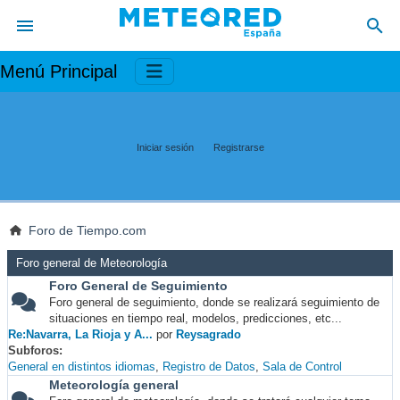
Menú Principal
Iniciar sesión
Registrarse
Foro de Tiempo.com
Foro general de Meteorología
Foro General de Seguimiento
Foro general de seguimiento, donde se realizará seguimiento de
situaciones en tiempo real, modelos, predicciones, etc...
Re:Navarra, La Rioja y A...
por
Reysagrado
Subforos
General en distintos idiomas
Registro de Datos
Sala de Control
Meteorología general