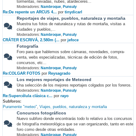
tormentas, nevadas, nubes, atardeceres...
Moderadores:
Nambroque
,
Punsuly
Re:De repente un ARCUS 4...
por
tinydicarl
Reportajes de viajes, pueblos, naturaleza y montaña
Muestra tus fotos de naturaleza y rutas de montaña, visitas a
ciudades y pueblos,...
Moderadores:
Nambroque
,
Punsuly
CRÁTER ESCRIVÁ, 2.580m (...
por
jefoce
Fotografía
Foro para que hablemos sobre cámaras, novedades, compra-
venta, webs especializadas, técnicas de edición de fotos,
concursos, etc...
Moderadores:
Nambroque
,
Punsuly
Re:COLGAR FOTOS
por
Reysagrado
Los mejores reportajes de Meteored
Una selección de los mejores reportajes colgados por los foreros.
Moderadores:
Nambroque
,
Punsuly
Re:Supercélula clásica c...
por
rayo
Subforos
Puramente "meteo"
Viajes, pueblos, naturaleza y montaña
Concursos fotográficos
Nuevo subforo donde encontrarás todo lo relativo a los concursos
de fotografía meteorológica que se van organizando, tanto en este
foro como desde otras entidades.
Moderadores:
Nambroque
,
Punsuly