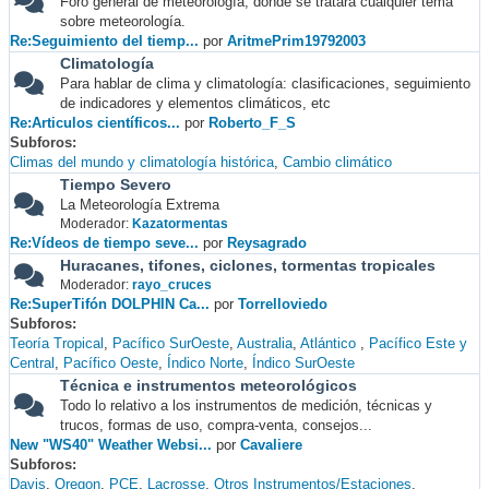
Foro general de meteorología, donde se tratará cualquier tema
sobre meteorología.
Re:Seguimiento del tiemp...
por
AritmePrim19792003
Climatología
Para hablar de clima y climatología: clasificaciones, seguimiento
de indicadores y elementos climáticos, etc
Re:Articulos científicos...
por
Roberto_F_S
Subforos
Climas del mundo y climatología histórica
Cambio climático
Tiempo Severo
La Meteorología Extrema
Moderador:
Kazatormentas
Re:Vídeos de tiempo seve...
por
Reysagrado
Huracanes, tifones, ciclones, tormentas tropicales
Moderador:
rayo_cruces
Re:SuperTifón DOLPHIN Ca...
por
Torrelloviedo
Subforos
Teoría Tropical
Pacífico SurOeste
Australia
Atlántico
Pacífico Este y
Central
Pacífico Oeste
Índico Norte
Índico SurOeste
Técnica e instrumentos meteorológicos
Todo lo relativo a los instrumentos de medición, técnicas y
trucos, formas de uso, compra-venta, consejos...
New "WS40" Weather Websi...
por
Cavaliere
Subforos
Davis
Oregon
PCE
Lacrosse
Otros Instrumentos/Estaciones