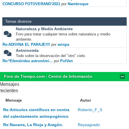
CONCURSO FOTOVERANO'2021
por
Nambroque
Temas diversos
Naturaleza y Medio Ambiente
Foro para tratar cualquier tema sobre naturaleza y medio
ambiente.
Re:ADIVINA EL PARAJE!!!!
por
avispa
Astronomía
Todo sobre la observación del "otro" cielo.
Re:*Efemérides astronómi...
por
PolVen
Foro de Tiempo.com - Centro de Información
Mensajes
recientes
Mensaje
Autor
Re:Articulos científicos en contra
Roberto_F_S
del calentamiento antropogénico
Re:Navarra, La Rioja y Aragón.
Reysagrado