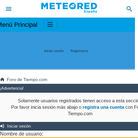
enú Principal
Iniciar sesión
Registrarse
Foro de Tiempo.com
¡Advertencia!
Solamente usuarios registrados tienen acceso a esta secci
Por favor inicia sesión más abajo o
registra una cuenta
con Fo
Tiempo.com
Iniciar sesión
Nombre de usuario: