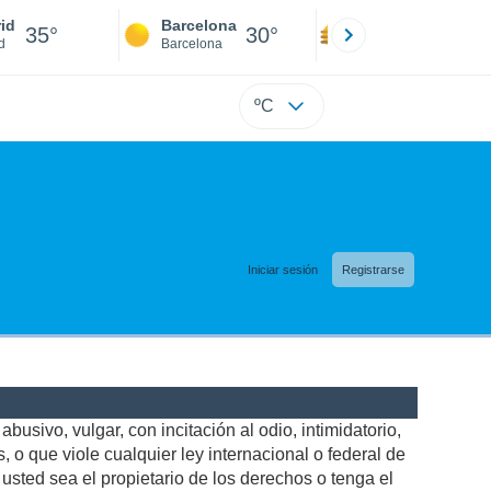
id
Barcelona
Sevilla
35°
30°
37°
d
Barcelona
Sevilla
ºC
Iniciar sesión
Registrarse
busivo, vulgar, con incitación al odio, intimidatorio,
 o que viole cualquier ley internacional o federal de
sted sea el propietario de los derechos o tenga el