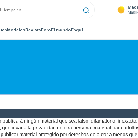
Madr
Madri
ites
Modelos
Revista
Foro
El mundo
Esquí
publicará ningún material que sea falso, difamatorio, inexacto, a
ue invada la privacidad de otra persona, material para adultos,
ublicar material protegido por derechos de autor a menos que u