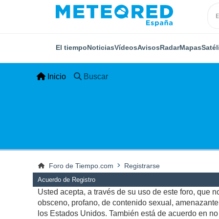
El tiempo
Noticias
Vídeos
Avisos
Radar
Mapas
Satél
Inicio
Buscar
Foro de Tiempo.com
Registrarse
Acuerdo de Registro
Usted acepta, a través de su uso de este foro, que no 
obsceno, profano, de contenido sexual, amenazante, q
los Estados Unidos. También está de acuerdo en no p