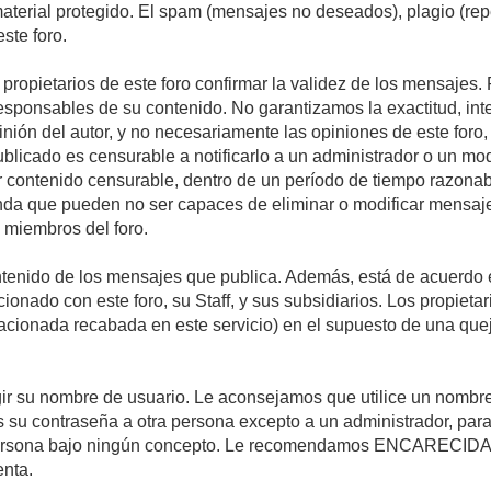
 material protegido. El spam (mensajes no deseados), plagio (r
ste foro.
s propietarios de este foro confirmar la validez de los mensaje
esponsables de su contenido. No garantizamos la exactitud, int
ón del autor, y no necesariamente las opiniones de este foro, su
licado es censurable a notificarlo a un administrador o un mode
ar contenido censurable, dentro de un período de tiempo razonab
enda que pueden no ser capaces de eliminar o modificar mensaje
s miembros del foro.
tenido de los mensajes que publica. Además, está de acuerdo e
acionado con este foro, su Staff, y sus subsidiarios. Los propiet
relacionada recabada en este servicio) en el supuesto de una qu
elegir su nombre de usuario. Le aconsejamos que utilice un nomb
s su contraseña a otra persona excepto a un administrador, para
ersona bajo ningún concepto. Le recomendamos ENCARECIDA
enta.