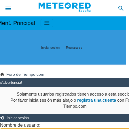
enú Principal
Iniciar sesión
Registrarse
Foro de Tiempo.com
¡Advertencia!
Solamente usuarios registrados tienen acceso a esta secci
Por favor inicia sesión más abajo o
registra una cuenta
con Fo
Tiempo.com
Iniciar sesión
Nombre de usuario: