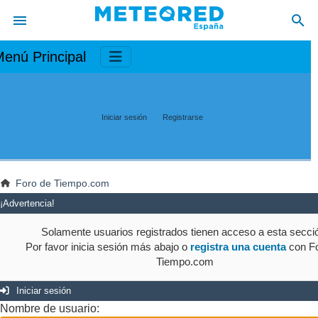
enú Principal
Iniciar sesión
Registrarse
Foro de Tiempo.com
¡Advertencia!
Solamente usuarios registrados tienen acceso a esta secci
Por favor inicia sesión más abajo o
registra una cuenta
con Fo
Tiempo.com
Iniciar sesión
Nombre de usuario: