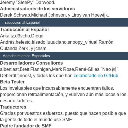
Jeremy "SleePy" Darwood.
Administradores de los servidores
Derek Schwab,Michael Johnson, y Liroy van Hoewijk.
Traducción al Español
Traducción al Español
Arkaitz,d3vcho,Diego
Andrés,hefesto,Irisado,luuuciano,snoopy_virtual,Ramón
Cutanda,ZerK, y jchsm .
Agradecimientos Especiales
Desarrolladores Consultores
albertlast,Brett Flannigan,Mark Rose,René-Gilles "Nao 尚"
Deberdt,tinoest, y todos los que han
colaborado en GitHub
.
Beta Tester
Los invaluables que incansablemente encuentran fallos,
proporcionan retroalimentación, y vuelven aún más locos a los
desarrolladores.
Traductores
Gracias por vuestros esfuerzos, puesto que hacen posible que
la gente de todo el mundo use SMF.
Padre fundador de SMF