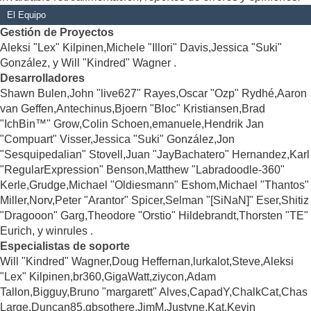
El Equipo
Gestión de Proyectos
Aleksi "Lex" Kilpinen,Michele "Illori" Davis,Jessica "Suki"
González, y Will "Kindred" Wagner .
Desarrolladores
Shawn Bulen,John "live627" Rayes,Oscar "Ozp" Rydhé,Aaron
van Geffen,Antechinus,Bjoern "Bloc" Kristiansen,Brad
"IchBin™" Grow,Colin Schoen,emanuele,Hendrik Jan
"Compuart" Visser,Jessica "Suki" González,Jon
"Sesquipedalian" Stovell,Juan "JayBachatero" Hernandez,Karl
"RegularExpression" Benson,Matthew "Labradoodle-360"
Kerle,Grudge,Michael "Oldiesmann" Eshom,Michael "Thantos"
Miller,Norv,Peter "Arantor" Spicer,Selman "[SiNaN]" Eser,Shitiz
"Dragooon" Garg,Theodore "Orstio" Hildebrandt,Thorsten "TE"
Eurich, y winrules .
Especialistas de soporte
Will "Kindred" Wagner,Doug Heffernan,lurkalot,Steve,Aleksi
"Lex" Kilpinen,br360,GigaWatt,ziycon,Adam
Tallon,Bigguy,Bruno "margarett" Alves,CapadY,ChalkCat,Chas
Large,Duncan85,gbsothere,JimM,Justyne,Kat,Kevin