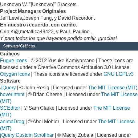
Unknown W. "[Unknown]" Brackets.
Project Managers Originales
Jeff Lewis,Joseph Fung, y David Recordon.
En nuestro recuerdo, con cariño:
Crip,K@,metallica48423, y Paul_Pauline .
Y para todos los que hayamos podido omitir, ¡gracias!
Software/Gráficos
Gráficos
Fugue Icons
| © 2012 Yusuke Kamiyamane | These icons are
licensed under a Creative Commons Attribution 3.0 License
Oxygen Icons
| These icons are licensed under
GNU LGPLv3
Software
JQuery
| © John Resig | Licensed under
The MIT License (MIT)
hoverIntent
| © Brian Cherne | Licensed under
The MIT License
(MIT)
SCEditor
| © Sam Clarke | Licensed under
The MIT License
(MIT)
animaDrag
| © Abel Mohler | Licensed under
The MIT License
(MIT)
jQuery Custom Scrollbar
| © Maciej Zubala | Licensed under