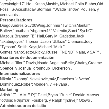
"greyknight17" Hou,Krash,Mashby,Michael Colin Blaber,Old
Fossil,S-Ace,shadav,Storman™,Wade "sησω" Poulsen, y
xenovanis .
Personalizadores
Diego Andrés,GL700Wing,Johnnie "TwitchisMental"
Ballew,Jonathan "vbgamer45" Valentin,Sami "SychO"
Mazouz,Brannon "B" Hall,Gary M. Gadsdon,Jack
"akabugeyes" Thorsen,Jason "JBlaze" Clemons,Joey
"Tyrsson" Smith,Kays,Michael "Mick."
Gomez,NanoSector,Ricky.,Russell "NEND" Najar, y SA™ .
Escritores de documentación
Michele "Illori" Davis,Irisado,AngelinaBelle,Chainy,Graeme
Spence, y Joshua "groundup" Dickerson .
Internacionalizadores
Nikola "Dzonny" Novaković,m4z,Francisco "d3vcho"
Domínguez,Robert Monden, y Relyana .
Marketing
Adish "(F.L.A.M.E.R)" Patel,Bryan "Runic" Deakin,Marcus
"cσσкιє мσηѕтєя" Forsberg, y Ralph "[n3rve]" Otowo .
Administradores del sitio