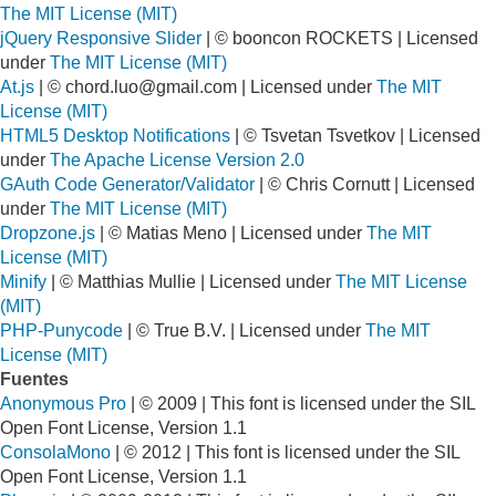
The MIT License (MIT)
jQuery Responsive Slider
| © booncon ROCKETS | Licensed
under
The MIT License (MIT)
At.js
| ©
chord.luo@gmail.com
| Licensed under
The MIT
License (MIT)
HTML5 Desktop Notifications
| © Tsvetan Tsvetkov | Licensed
under
The Apache License Version 2.0
GAuth Code Generator/Validator
| © Chris Cornutt | Licensed
under
The MIT License (MIT)
Dropzone.js
| © Matias Meno | Licensed under
The MIT
License (MIT)
Minify
| © Matthias Mullie | Licensed under
The MIT License
(MIT)
PHP-Punycode
| © True B.V. | Licensed under
The MIT
License (MIT)
Fuentes
Anonymous Pro
| © 2009 | This font is licensed under the SIL
Open Font License, Version 1.1
ConsolaMono
| © 2012 | This font is licensed under the SIL
Open Font License, Version 1.1