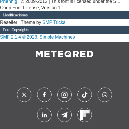
Phennig
| © 2009-2012 | This font is licensed under the SIL
Open Font License, Version 1.1
Modificaciones
Reseller | Theme by
SMF Tricks
Foro Copyrights
SMF 2.1.4 © 2023
,
Simple Machines