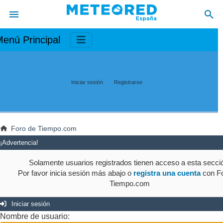
enú Principal
Iniciar sesión
Registrarse
Foro de Tiempo.com
¡Advertencia!
Solamente usuarios registrados tienen acceso a esta secci
Por favor inicia sesión más abajo o
registra una cuenta
con Fo
Tiempo.com
Iniciar sesión
Nombre de usuario: