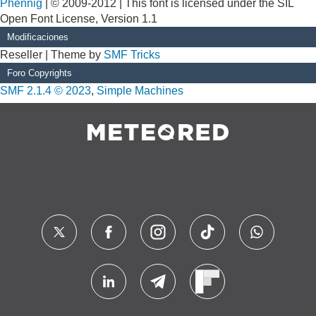
Phennig
| © 2009-2012 | This font is licensed under the SIL
Open Font License, Version 1.1
Modificaciones
Reseller | Theme by
SMF Tricks
Foro Copyrights
SMF 2.1.4 © 2023
,
Simple Machines