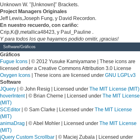
Unknown W. "[Unknown]" Brackets.
Project Managers Originales
Jeff Lewis,Joseph Fung, y David Recordon.
En nuestro recuerdo, con cariño:
Crip,K@,metallica48423, y Paul_Pauline .
Y para todos los que hayamos podido omitir, ¡gracias!
Software/Gráficos
Gráficos
Fugue Icons
| © 2012 Yusuke Kamiyamane | These icons are
licensed under a Creative Commons Attribution 3.0 License
Oxygen Icons
| These icons are licensed under
GNU LGPLv3
Software
JQuery
| © John Resig | Licensed under
The MIT License (MIT)
hoverIntent
| © Brian Cherne | Licensed under
The MIT License
(MIT)
SCEditor
| © Sam Clarke | Licensed under
The MIT License
(MIT)
animaDrag
| © Abel Mohler | Licensed under
The MIT License
(MIT)
jQuery Custom Scrollbar
| © Maciej Zubala | Licensed under