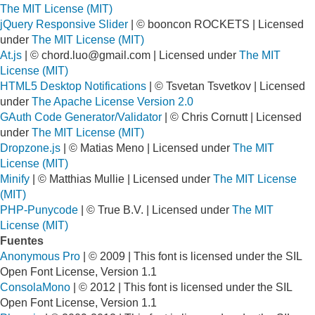
The MIT License (MIT)
jQuery Responsive Slider
| © booncon ROCKETS | Licensed
under
The MIT License (MIT)
At.js
| ©
chord.luo@gmail.com
| Licensed under
The MIT
License (MIT)
HTML5 Desktop Notifications
| © Tsvetan Tsvetkov | Licensed
under
The Apache License Version 2.0
GAuth Code Generator/Validator
| © Chris Cornutt | Licensed
under
The MIT License (MIT)
Dropzone.js
| © Matias Meno | Licensed under
The MIT
License (MIT)
Minify
| © Matthias Mullie | Licensed under
The MIT License
(MIT)
PHP-Punycode
| © True B.V. | Licensed under
The MIT
License (MIT)
Fuentes
Anonymous Pro
| © 2009 | This font is licensed under the SIL
Open Font License, Version 1.1
ConsolaMono
| © 2012 | This font is licensed under the SIL
Open Font License, Version 1.1