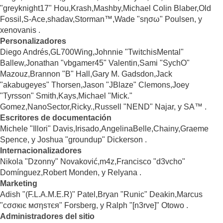
"greyknight17" Hou,Krash,Mashby,Michael Colin Blaber,Old
Fossil,S-Ace,shadav,Storman™,Wade "sησω" Poulsen, y
xenovanis .
Personalizadores
Diego Andrés,GL700Wing,Johnnie "TwitchisMental"
Ballew,Jonathan "vbgamer45" Valentin,Sami "SychO"
Mazouz,Brannon "B" Hall,Gary M. Gadsdon,Jack
"akabugeyes" Thorsen,Jason "JBlaze" Clemons,Joey
"Tyrsson" Smith,Kays,Michael "Mick."
Gomez,NanoSector,Ricky.,Russell "NEND" Najar, y SA™ .
Escritores de documentación
Michele "Illori" Davis,Irisado,AngelinaBelle,Chainy,Graeme
Spence, y Joshua "groundup" Dickerson .
Internacionalizadores
Nikola "Dzonny" Novaković,m4z,Francisco "d3vcho"
Domínguez,Robert Monden, y Relyana .
Marketing
Adish "(F.L.A.M.E.R)" Patel,Bryan "Runic" Deakin,Marcus
"cσσкιє мσηѕтєя" Forsberg, y Ralph "[n3rve]" Otowo .
Administradores del sitio