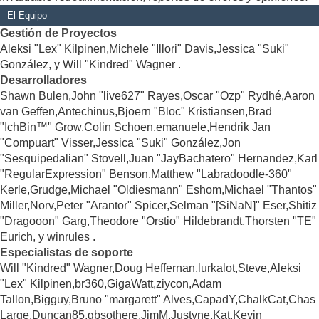
El Equipo
Gestión de Proyectos
Aleksi "Lex" Kilpinen,Michele "Illori" Davis,Jessica "Suki"
González, y Will "Kindred" Wagner .
Desarrolladores
Shawn Bulen,John "live627" Rayes,Oscar "Ozp" Rydhé,Aaron
van Geffen,Antechinus,Bjoern "Bloc" Kristiansen,Brad
"IchBin™" Grow,Colin Schoen,emanuele,Hendrik Jan
"Compuart" Visser,Jessica "Suki" González,Jon
"Sesquipedalian" Stovell,Juan "JayBachatero" Hernandez,Karl
"RegularExpression" Benson,Matthew "Labradoodle-360"
Kerle,Grudge,Michael "Oldiesmann" Eshom,Michael "Thantos"
Miller,Norv,Peter "Arantor" Spicer,Selman "[SiNaN]" Eser,Shitiz
"Dragooon" Garg,Theodore "Orstio" Hildebrandt,Thorsten "TE"
Eurich, y winrules .
Especialistas de soporte
Will "Kindred" Wagner,Doug Heffernan,lurkalot,Steve,Aleksi
"Lex" Kilpinen,br360,GigaWatt,ziycon,Adam
Tallon,Bigguy,Bruno "margarett" Alves,CapadY,ChalkCat,Chas
Large,Duncan85,gbsothere,JimM,Justyne,Kat,Kevin