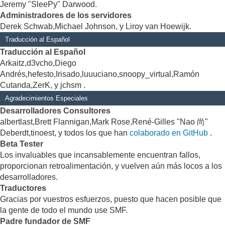
Jeremy "SleePy" Darwood.
Administradores de los servidores
Derek Schwab,Michael Johnson, y Liroy van Hoewijk.
Traducción al Español
Traducción al Español
Arkaitz,d3vcho,Diego
Andrés,hefesto,Irisado,luuuciano,snoopy_virtual,Ramón
Cutanda,ZerK, y jchsm .
Agradecimientos Especiales
Desarrolladores Consultores
albertlast,Brett Flannigan,Mark Rose,René-Gilles "Nao 尚"
Deberdt,tinoest, y todos los que han
colaborado en GitHub
.
Beta Tester
Los invaluables que incansablemente encuentran fallos,
proporcionan retroalimentación, y vuelven aún más locos a los
desarrolladores.
Traductores
Gracias por vuestros esfuerzos, puesto que hacen posible que
la gente de todo el mundo use SMF.
Padre fundador de SMF