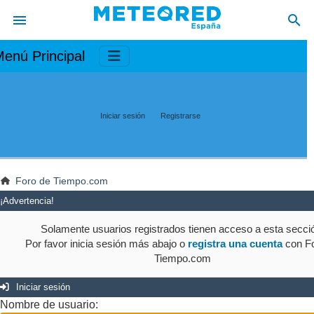
enú Principal
Iniciar sesión
Registrarse
Foro de Tiempo.com
¡Advertencia!
Solamente usuarios registrados tienen acceso a esta secci
Por favor inicia sesión más abajo o
registra una cuenta
con Fo
Tiempo.com
Iniciar sesión
Nombre de usuario: