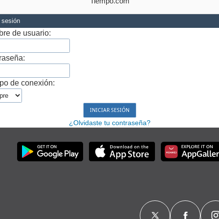
Tiempo.com
r sesión
re de usuario:
raseña:
po de conexión:
¿Olvidaste tu contraseña?