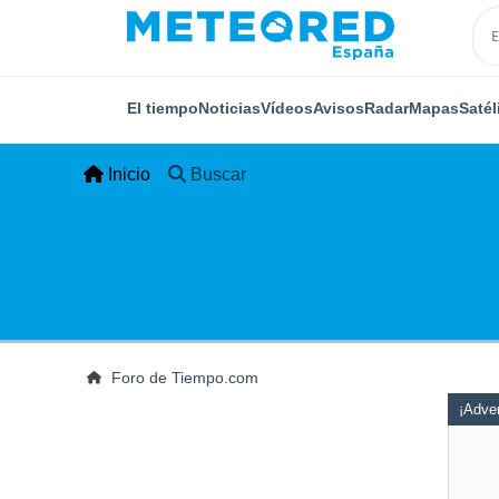
El tiempo
Noticias
Vídeos
Avisos
Radar
Mapas
Satél
Inicio
Buscar
Foro de Tiempo.com
¡Adver