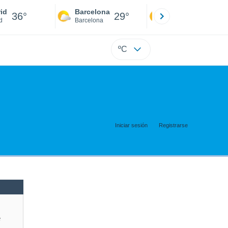
id
Barcelona
Sevilla
36°
29°
38°
d
Barcelona
Sevilla
ºC
Iniciar sesión
Registrarse
e