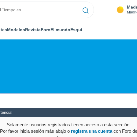
Madr
Madri
ites
Modelos
Revista
Foro
El mundo
Esquí
tencia!
Solamente usuarios registrados tienen acceso a esta sección.
Por favor inicia sesión más abajo o
registra una cuenta
con Foro d